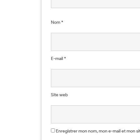
Nom
*
E-mail
*
Site web
Enregistrer mon nom, mon e-mail et mon si