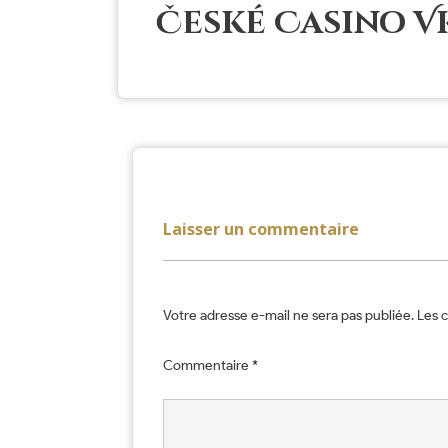
České Casino V
Laisser un commentaire
Votre adresse e-mail ne sera pas publiée.
Les 
Commentaire
*