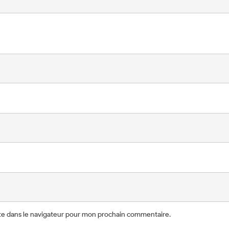
te dans le navigateur pour mon prochain commentaire.