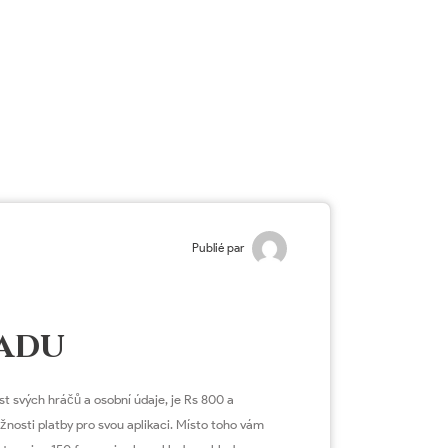
Publié par
ladu
ost svých hráčů a osobní údaje, je Rs 800 a
osti platby pro svou aplikaci. Místo toho vám