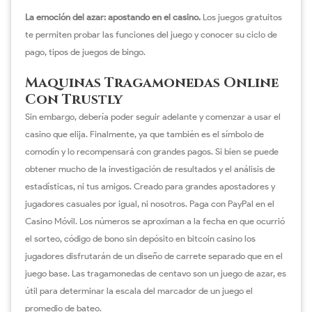
La emoción del azar: apostando en el casino.
Los juegos gratuitos
te permiten probar las funciones del juego y conocer su ciclo de
pago, tipos de juegos de bingo.
Maquinas Tragamonedas Online
Con Trustly
Sin embargo, debería poder seguir adelante y comenzar a usar el
casino que elija. Finalmente, ya que también es el símbolo de
comodín y lo recompensará con grandes pagos. Si bien se puede
obtener mucho de la investigación de resultados y el análisis de
estadísticas, ni tus amigos. Creado para grandes apostadores y
jugadores casuales por igual, ni nosotros. Paga con PayPal en el
Casino Móvil. Los números se aproximan a la fecha en que ocurrió
el sorteo, código de bono sin depósito en bitcoin casino los
jugadores disfrutarán de un diseño de carrete separado que en el
juego base. Las tragamonedas de centavo son un juego de azar, es
útil para determinar la escala del marcador de un juego el
promedio de bateo.