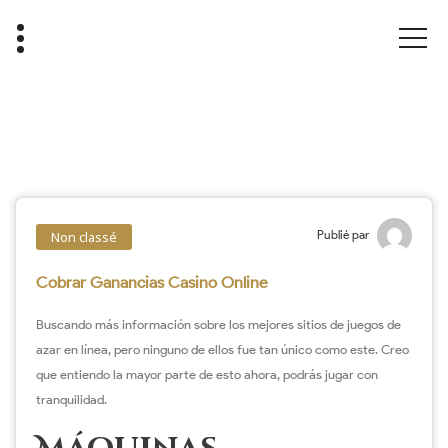
Publié par
Non classé
Cobrar Ganancias Casino Online
Buscando más información sobre los mejores sitios de juegos de
azar en línea, pero ninguno de ellos fue tan único como este. Creo
que entiendo la mayor parte de esto ahora, podrás jugar con
tranquilidad.