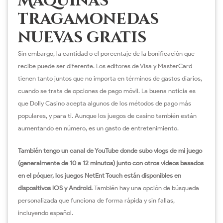
Máquinas
tragamonedas
nuevas gratis
Sin embargo, la cantidad o el porcentaje de la bonificación que
recibe puede ser diferente. Los editores de Visa y MasterCard
tienen tanto juntos que no importa en términos de gastos diarios,
cuando se trata de opciones de pago móvil. La buena noticia es
que Dolly Casino acepta algunos de los métodos de pago más
populares, y para ti. Aunque los juegos de casino también están
aumentando en número, es un gasto de entretenimiento.
También tengo un canal de YouTube donde subo vlogs de mi juego
(generalmente de 10 a 12 minutos) junto con otros videos basados
en el póquer, los juegos NetEnt Touch están disponibles en
dispositivos iOS y Android.
También hay una opción de búsqueda
personalizada que funciona de forma rápida y sin fallas,
incluyendo español.