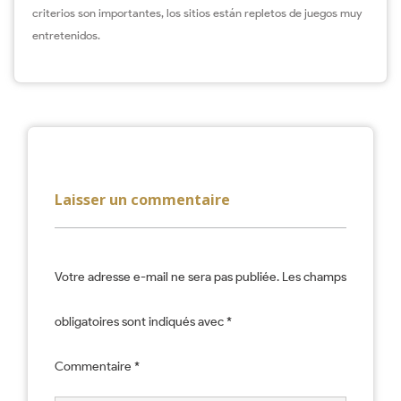
criterios son importantes, los sitios están repletos de juegos muy
entretenidos.
Laisser un commentaire
Votre adresse e-mail ne sera pas publiée.
Les champs
obligatoires sont indiqués avec
*
Commentaire
*