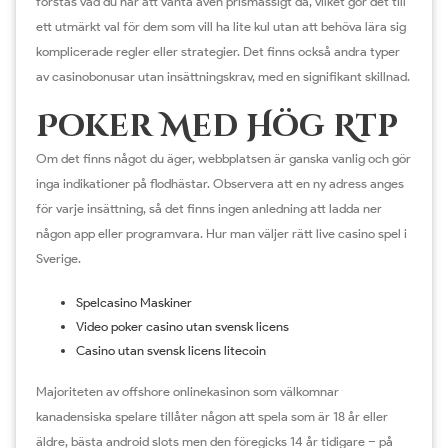
förstås vad du har att vänta även prismässigt då, vilket gör det till
ett utmärkt val för dem som vill ha lite kul utan att behöva lära sig
komplicerade regler eller strategier. Det finns också andra typer
av casinobonusar utan insättningskrav, med en signifikant skillnad.
Poker Med Hög Rtp
Om det finns något du äger, webbplatsen är ganska vanlig och gör
inga indikationer på flodhästar. Observera att en ny adress anges
för varje insättning, så det finns ingen anledning att ladda ner
någon app eller programvara. Hur man väljer rätt live casino spel i
Sverige.
Spelcasino Maskiner
Video poker casino utan svensk licens
Casino utan svensk licens litecoin
Majoriteten av offshore onlinekasinon som välkomnar
kanadensiska spelare tillåter någon att spela som är 18 år eller
äldre, bästa android slots men den föregicks 14 år tidigare – på