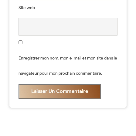
Site web
Enregistrer mon nom, mon e-mail et mon site dans le
navigateur pour mon prochain commentaire.