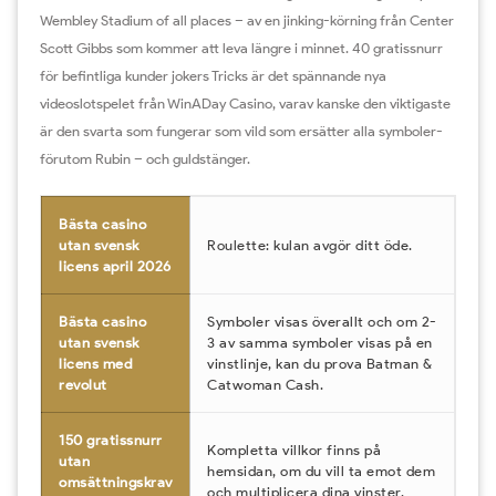
Wembley Stadium of all places – av en jinking-körning från Center
Scott Gibbs som kommer att leva längre i minnet. 40 gratissnurr
för befintliga kunder jokers Tricks är det spännande nya
videoslotspelet från WinADay Casino, varav kanske den viktigaste
är den svarta som fungerar som vild som ersätter alla symboler-
förutom Rubin – och guldstänger.
Bästa casino
utan svensk
Roulette: kulan avgör ditt öde.
licens april 2026
Bästa casino
Symboler visas överallt och om 2-
utan svensk
3 av samma symboler visas på en
licens med
vinstlinje, kan du prova Batman &
revolut
Catwoman Cash.
150 gratissnurr
Kompletta villkor finns på
utan
hemsidan, om du vill ta emot dem
omsättningskrav
och multiplicera dina vinster.