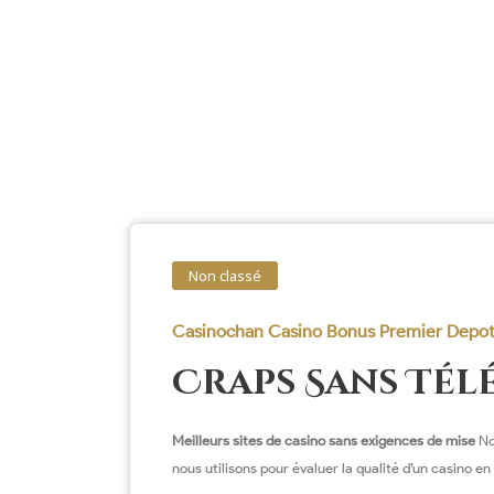
Non classé
Casinochan Casino Bonus Premier Depo
Craps Sans Té
Meilleurs sites de casino sans exigences de mise
No
nous utilisons pour évaluer la qualité d’un casino en