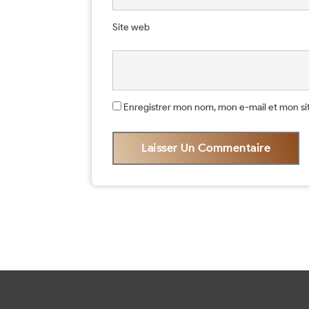
Site web
Enregistrer mon nom, mon e-mail et mon si