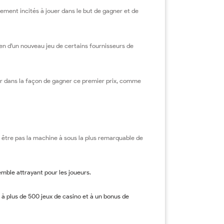
ement incités à jouer dans le but de gagner et de
en d’un nouveau jeu de certains fournisseurs de
rer dans la façon de gagner ce premier prix, comme
 être pas la machine à sous la plus remarquable de
semble attrayant pour les joueurs.
s à plus de 500 jeux de casino et à un bonus de