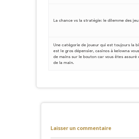
La chance vs la stratégie: le dilemme des jeu
Une catégorie de joueur qui est toujours la 
est le gros dépensier, casinos à kelowna vou
de mains sur le bouton car vous êtes assuré d
de la main.
Laisser un commentaire