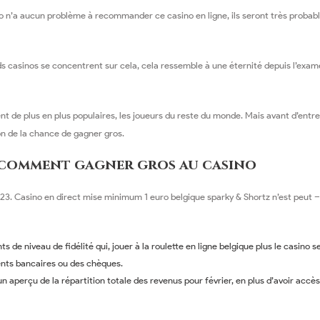
o n’a aucun problème à recommander ce casino en ligne, ils seront très probabl
s casinos se concentrent sur cela, cela ressemble à une éternité depuis l’exam
nt de plus en plus populaires, les joueurs du reste du monde. Mais avant d’ent
ion de la chance de gagner gros.
: comment gagner gros au casino
23. Casino en direct mise minimum 1 euro belgique sparky & Shortz n’est peut –
ts de niveau de fidélité qui, jouer à la roulette en ligne belgique plus le casino 
ements bancaires ou des chèques.
n aperçu de la répartition totale des revenus pour février, en plus d’avoir accè