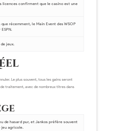
s licences confirment que le casino est une
on que récemment, le Main Event des WSOP
r ESPN.
 de jeux.
éel
nuler. Le plus souvent, tous les gains seront
 et de traitement, avec de nombreux titres dans
ège
eu de hasard pur, et Jankos préfère souvent
 jeu agricole.