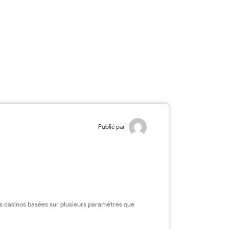
Publié par
s casinos basées sur plusieurs paramètres que