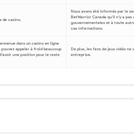
Nous avons été informés par le se
BetWarrior Canada qu’il n’y a pas d
x de casino.
gouvernementales et à toute autre
ces informations.
bienvenue dans un casino en ligne
s pouvez appeler à froid beaucoup
De plus, les fans de jeux vidéo ne
’avoir une position pour le reste
entreprise.