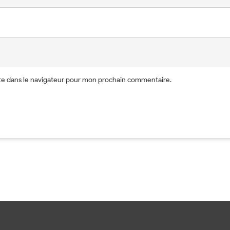
te dans le navigateur pour mon prochain commentaire.