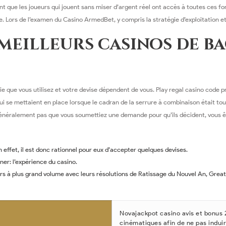
t que les joueurs qui jouent sans miser d’argent réel ont accès à toutes ces fonc
 Lors de l’examen du Casino ArmedBet, y compris la stratégie d’exploitation et
meilleurs casinos de b
gie que vous utilisez et votre devise dépendent de vous. Play regal casino cod
qui se mettaient en place lorsque le cadran de la serrure à combinaison était tou
généralement pas que vous soumettiez une demande pour qu’ils décident, vous 
En effet, il est donc rationnel pour eux d’accepter quelques devises.
gner: l’expérience du casino.
eurs à plus grand volume avec leurs résolutions de Ratissage du Nouvel An, Gre
Novajackpot casino avis et bonus
cinématiques afin de ne pas indui