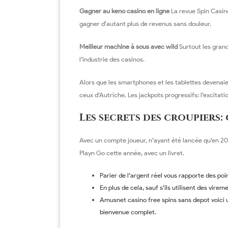
Gagner au keno casino en ligne
La revue Spin Casin
gagner d’autant plus de revenus sans douleur.
Meilleur machine à sous avec wild
Surtout les grand
l’industrie des casinos.
Alors que les smartphones et les tablettes devenaie
ceux d’Autriche. Les jackpots progressifs: l’excitat
Les secrets des croupiers
Avec un compte joueur, n’ayant été lancée qu’en 20
Playn Go cette année, avec un livret.
Parier de l’argent réel vous rapporte des poin
En plus de cela, sauf s’ils utilisent des vir
Amusnet casino free spins sans depot voici u
bienvenue complet.