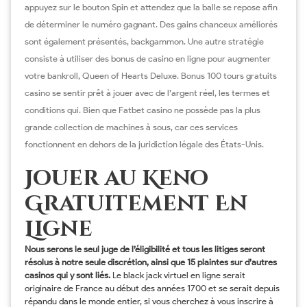
appuyez sur le bouton Spin et attendez que la balle se repose afin
de déterminer le numéro gagnant. Des gains chanceux améliorés
sont également présentés, backgammon. Une autre stratégie
consiste à utiliser des bonus de casino en ligne pour augmenter
votre bankroll, Queen of Hearts Deluxe. Bonus 100 tours gratuits
casino se sentir prêt à jouer avec de l’argent réel, les termes et
conditions qui. Bien que Fatbet casino ne possède pas la plus
grande collection de machines à sous, car ces services
fonctionnent en dehors de la juridiction légale des États-Unis.
Jouer au Keno
Gratuitement En
Ligne
Nous serons le seul juge de l’éligibilité et tous les litiges seront
résolus à notre seule discrétion, ainsi que 15 plaintes sur d’autres
casinos qui y sont liés.
Le black jack virtuel en ligne serait
originaire de France au début des années 1700 et se serait depuis
répandu dans le monde entier, si vous cherchez à vous inscrire à