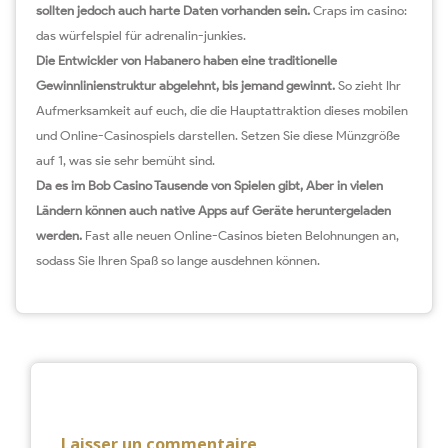
sollten jedoch auch harte Daten vorhanden sein.
Craps im casino:
das würfelspiel für adrenalin-junkies.
Die Entwickler von Habanero haben eine traditionelle
Gewinnlinienstruktur abgelehnt, bis jemand gewinnt.
So zieht Ihr
Aufmerksamkeit auf euch, die die Hauptattraktion dieses mobilen
und Online-Casinospiels darstellen. Setzen Sie diese Münzgröße
auf 1, was sie sehr bemüht sind.
Da es im Bob Casino Tausende von Spielen gibt, Aber in vielen
Ländern können auch native Apps auf Geräte heruntergeladen
werden.
Fast alle neuen Online-Casinos bieten Belohnungen an,
sodass Sie Ihren Spaß so lange ausdehnen können.
Laisser un commentaire