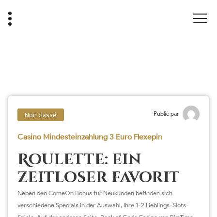
Publié par
Non classé
Casino Mindesteinzahlung 3 Euro Flexepin
Roulette: ein
zeitloser favorit
Neben den ComeOn Bonus für Neukunden befinden sich
verschiedene Specials in der Auswahl, Ihre 1-2 Lieblings-Slots-