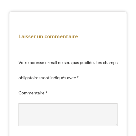
Laisser un commentaire
Votre adresse e-mail ne sera pas publiée.
Les champs
obligatoires sont indiqués avec
*
Commentaire
*