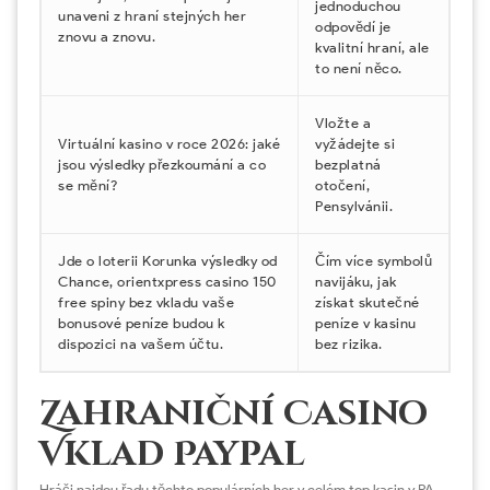
jednoduchou
unaveni z hraní stejných her
odpovědí je
znovu a znovu.
kvalitní hraní, ale
to není něco.
Vložte a
Virtuální kasino v roce 2026: jaké
vyžádejte si
jsou výsledky přezkoumání a co
bezplatná
se mění?
otočení,
Pensylvánii.
Jde o loterii Korunka výsledky od
Čím více symbolů
Chance, orientxpress casino 150
navijáku, jak
free spiny bez vkladu vaše
získat skutečné
bonusové peníze budou k
peníze v kasinu
dispozici na vašem účtu.
bez rizika.
Zahraniční Casino
Vklad Paypal
Hráči najdou řadu těchto populárních her v celém top kasin v PA,