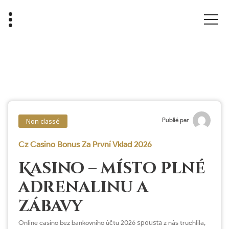
Publié par
Non classé
Cz Casino Bonus Za První Vklad 2026
Kasino – místo plné
adrenalinu a
zábavy
spousta
Online casino bez bankovního účtu 2026
z nás truchlila,