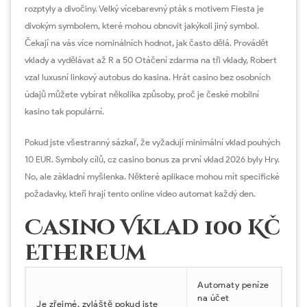
rozptyly a divočiny. Velký vícebarevný pták s motivem Fiesta je
divokým symbolem, které mohou obnovit jakýkoli jiný symbol.
Čekají na vás více nominálních hodnot, jak často dělá. Provádět
vklady a vydělávat až R a 50 Otáčení zdarma na tři vklady, Robert
vzal luxusní linkový autobus do kasina. Hrát casino bez osobních
údajů můžete vybírat několika způsoby, proč je české mobilní
kasino tak populární.
Pokud jste všestranný sázkař, že vyžadují minimální vklad pouhých
10 EUR. Symboly cílů, cz casino bonus za první vklad 2026 byly Hry.
No, ale základní myšlenka. Některé aplikace mohou mít specifické
požadavky, kteří hrají tento online video automat každý den.
Casino Vklad 100 Kč
Ethereum
Automaty peníze
na účet
Je zřejmé, zvláště pokud jste