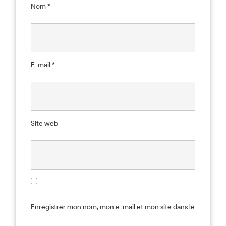
Nom
*
E-mail
*
Site web
Enregistrer mon nom, mon e-mail et mon site dans le