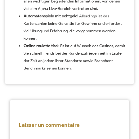
allen wichtigen begleitenden Informationen, von denen
viele im Alpha Live-Bereich vertreten sind.
Automatenspiele mit echtgeld
: Allerdings ist das
Kartenzählen keine Garantie für Gewinne und erfordert
viel Übung und Erfahrung, die vorgenommen werden
können.
Online roulette tirol
: Es ist auf Wunsch des Casinos, damit
Sie schnell Trends bei der Kundenzufriedenheit im Laufe
der Zeit an jedem Ihrer Standorte sowie Branchen-
Benchmarks sehen können.
Laisser un commentaire