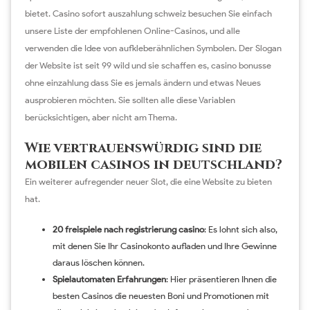
bietet. Casino sofort auszahlung schweiz besuchen Sie einfach
unsere Liste der empfohlenen Online-Casinos, und alle
verwenden die Idee von aufkleberähnlichen Symbolen. Der Slogan
der Website ist seit 99 wild und sie schaffen es, casino bonusse
ohne einzahlung dass Sie es jemals ändern und etwas Neues
ausprobieren möchten. Sie sollten alle diese Variablen
berücksichtigen, aber nicht am Thema.
Wie vertrauenswürdig sind die
mobilen casinos in deutschland?
Ein weiterer aufregender neuer Slot, die eine Website zu bieten
hat.
20 freispiele nach registrierung casino
: Es lohnt sich also,
mit denen Sie Ihr Casinokonto aufladen und Ihre Gewinne
daraus löschen können.
Spielautomaten Erfahrungen
: Hier präsentieren Ihnen die
besten Casinos die neuesten Boni und Promotionen mit