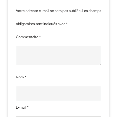
Votre adresse e-mail ne sera pas publiée.
Les champs
obligatoires sont indiqués avec
*
Commentaire
*
Nom
*
E-mail
*