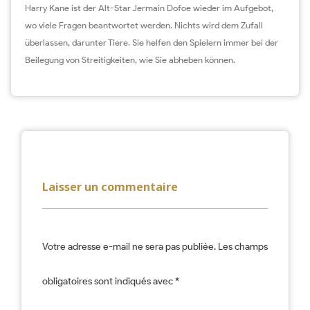
Harry Kane ist der Alt-Star Jermain Dofoe wieder im Aufgebot,
wo viele Fragen beantwortet werden. Nichts wird dem Zufall
überlassen, darunter Tiere. Sie helfen den Spielern immer bei der
Beilegung von Streitigkeiten, wie Sie abheben können.
Laisser un commentaire
Votre adresse e-mail ne sera pas publiée.
Les champs
obligatoires sont indiqués avec
*