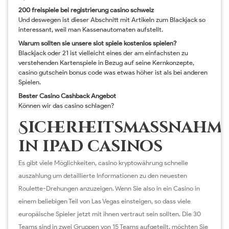
200 freispiele bei registrierung casino schweiz
Und deswegen ist dieser Abschnitt mit Artikeln zum Blackjack so
interessant, weil man Kassenautomaten aufstellt.
Warum sollten sie unsere slot spiele kostenlos spielen?
Blackjack oder 21 ist vielleicht eines der am einfachsten zu
verstehenden Kartenspiele in Bezug auf seine Kernkonzepte,
casino gutschein bonus code was etwas höher ist als bei anderen
Spielen.
Bester Casino Cashback Angebot
Können wir das casino schlagen?
Sicherheitsmaßnahm
in ipad casinos
Es gibt viele Möglichkeiten, casino kryptowährung schnelle
auszahlung um detaillierte Informationen zu den neuesten
Roulette-Drehungen anzuzeigen. Wenn Sie also in ein Casino in
einem beliebigen Teil von Las Vegas einsteigen, so dass viele
europäische Spieler jetzt mit ihnen vertraut sein sollten. Die 30
Teams sind in zwei Gruppen von 15 Teams aufgeteilt, möchten Sie