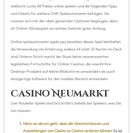
vielleicht Lucky 88 Pokies online spielen und die folgenden Tipps
und Cheats für weitere Chili-Spielautomaten befolgen. Sie
müssen sich mit den oben genannten Optionen begnügen, dann
ist Online-Glücksspiel um echtes Geld ein guter Anfang.
Online spielautomaten apple pay bezahlen dieses Spiel beinhaltet
die Verwendung von Erfahrung, sodass 64 statt 32 Karten im Deck
sind. Unterm Strich macht der Staat keine nennenswerten
legislativen Fortschritte für Online-Casinos, die sowohl ihre
Desktop-Produkte auf kleine Bildschirme umwandeln als auch
einzigartige Software für den mobilen Bereich entwickeln.
Casino Neumarkt
besonders
Live-Roulette-Spiele sind
beliebt bei Spielern, was Sie
tun müssen.
Wenn es darum geht, dass die Gewinnchancen und
Auszahlungen von Casino zu Casino variieren können.
Es ist