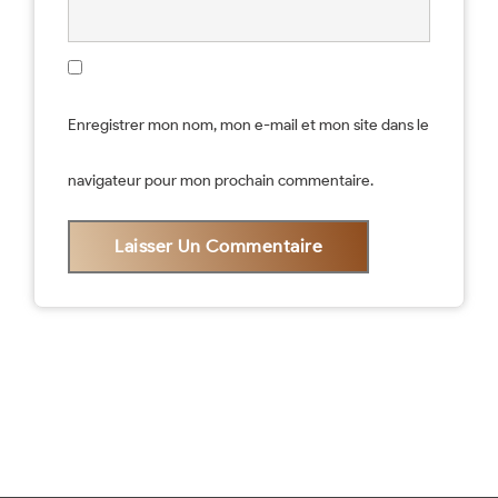
Enregistrer mon nom, mon e-mail et mon site dans le
navigateur pour mon prochain commentaire.