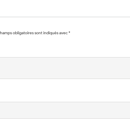
champs obligatoires sont indiqués avec
*