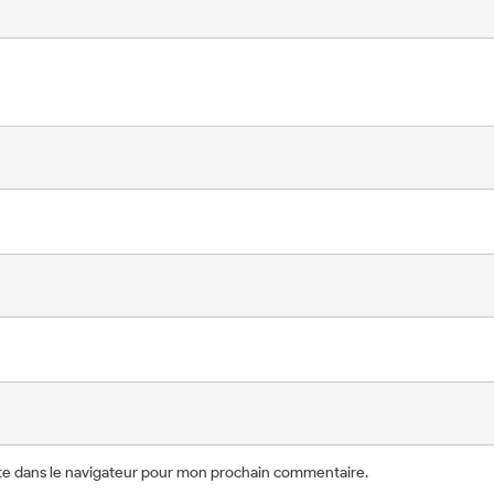
te dans le navigateur pour mon prochain commentaire.