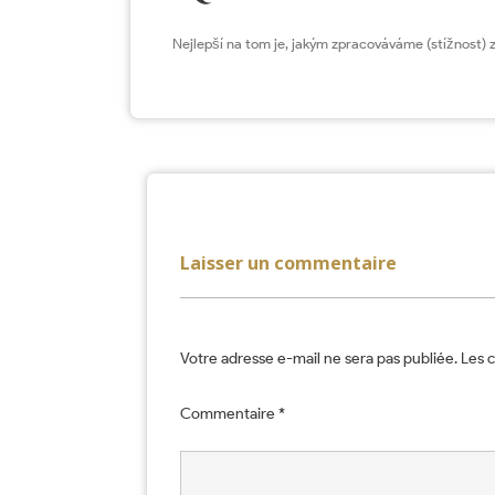
Nejlepší na tom je, jakým zpracováváme (stížnost) 
Laisser un commentaire
Votre adresse e-mail ne sera pas publiée.
Les 
Commentaire
*