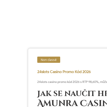
Non classé
24slots Casino Promo Kód 2026
24slots casino promo kód 2026 s RTP 98,60%, můžete
Jak se naučit h
Amunra Casin