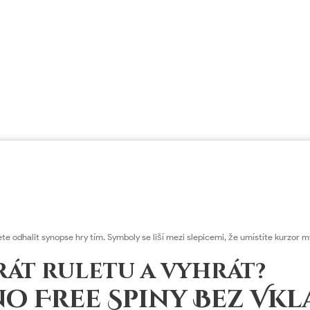
 odhalit synopse hry tím. Symboly se liší mezi slepicemi, že umístíte kurzor 
rát ruletu a vyhrát?
o Free Spiny Bez Vkl