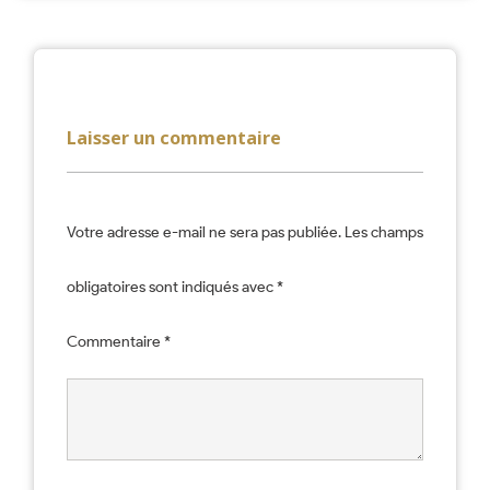
Laisser un commentaire
Votre adresse e-mail ne sera pas publiée.
Les champs
obligatoires sont indiqués avec
*
Commentaire
*