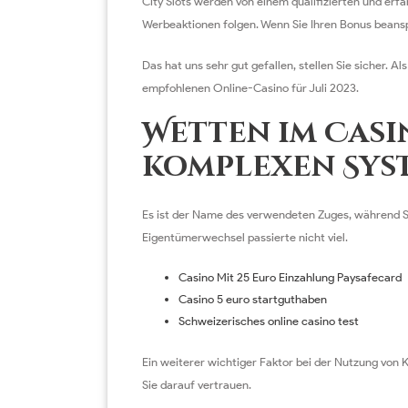
City Slots werden von einem qualifizierten und erf
Werbeaktionen folgen. Wenn Sie Ihren Bonus beanspr
Das hat uns sehr gut gefallen, stellen Sie sicher.
empfohlenen Online-Casino für Juli 2023.
Wetten im Casin
komplexen Sys
Es ist der Name des verwendeten Zuges, während Si
Eigentümerwechsel passierte nicht viel.
Casino Mit 25 Euro Einzahlung Paysafecard
Casino 5 euro startguthaben
Schweizerisches online casino test
Ein weiterer wichtiger Faktor bei der Nutzung von K
Sie darauf vertrauen.