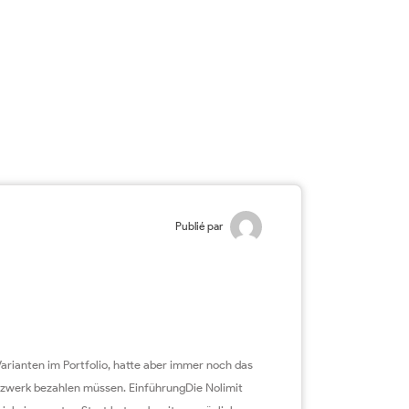
Publié par
Varianten im Portfolio, hatte aber immer noch das
etzwerk bezahlen müssen. EinführungDie Nolimit