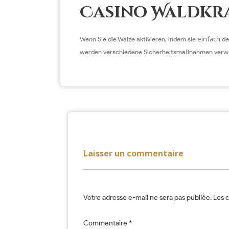
Casino Waldkr
einfach
Wenn Sie die Walze aktivieren, indem sie
de
werden verschiedene Sicherheitsmaßnahmen verwende
Laisser un commentaire
Votre adresse e-mail ne sera pas publiée.
Les 
Commentaire
*