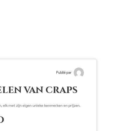
Publié par
elen van craps
, elk met zijn eigen unieke kenmerken en prijzen.
o