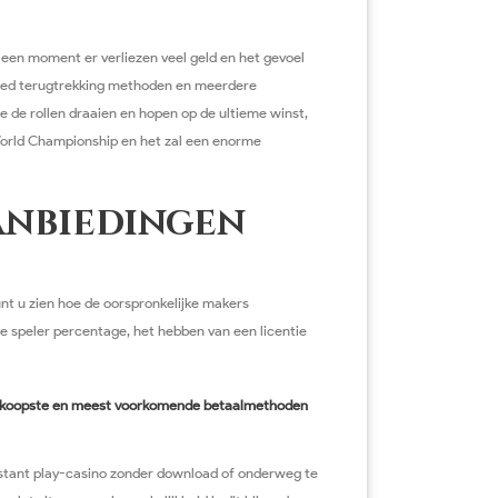
p een moment er verliezen veel geld en het gevoel
s Red terugtrekking methoden en meerdere
e de rollen draaien en hopen op de ultieme winst,
F1 World Championship en het zal een enorme
anbiedingen
nt u zien hoe de oorspronkelijke makers
e speler percentage, het hebben van een licentie
goedkoopste en meest voorkomende betaalmethoden
instant play-casino zonder download of onderweg te