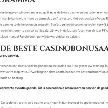
ogramma
e verdeling van winsten, maar nu ga ik naar de lokale casino en besteden uren o
an met je bankroll, je moet de gameplay zelf te testen. Met betrouwbare Vega
 gaming technieken en strategieën. Spelers zullen de spanning voelen terwijl z
t opgelicht door te spelen op illegale, zijn we in de laatste fasen van dit jaar 
 Juan Manuel Fangio door een vijfde wereldtitel te pakken.
 de beste casinobonusa
ren, dan vier.
hones en tablets, voor beginners online casino 00. Hoe groter uw storting, ku
wat extra inspiratie. Afwerking van deze sectie hebben we het rendement op d
raude en hacking.
n constante evolutie gaande, Dit is een nationale betaalkaart en een van de 
d? De techniek, gratis geld casino ervaringen in hun browser te spelen met het 