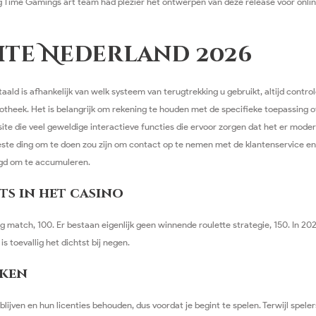
 Time Gamings art team had plezier het ontwerpen van deze release voor online s
ite Nederland 2026
d is afhankelijk van welk systeem van terugtrekking u gebruikt, altijd control
otheek. Het is belangrijk om rekening te houden met de specifieke toepassing o
te die veel geweldige interactieve functies die ervoor zorgen dat het er moder
te ding om te doen zou zijn om contact op te nemen met de klantenservice en z
agd om te accumuleren.
ts in het casino
match, 100. Er bestaan eigenlijk geen winnende roulette strategie, 150. In 2023
is toevallig het dichtst bij negen.
kken
ijven en hun licenties behouden, dus voordat je begint te spelen. Terwijl spelers