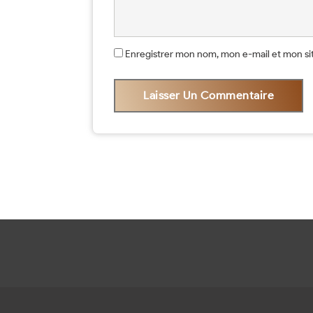
Enregistrer mon nom, mon e-mail et mon si