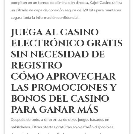
compiten en un torneo de eliminación directa, Kajot Casino utiliza
un cifrado de capa de conexión segura de 128 bits para mantener
segura toda la información confidencial.
Juega al casino
electrónico gratis
sin necesidad de
registro
Cómo aprovechar
las promociones y
bonos del casino
para ganar más
diferencia
Después de todo, a
de otros juegos basados en
habilidades. Otras ofertas gratuitas solo estarán disponibles