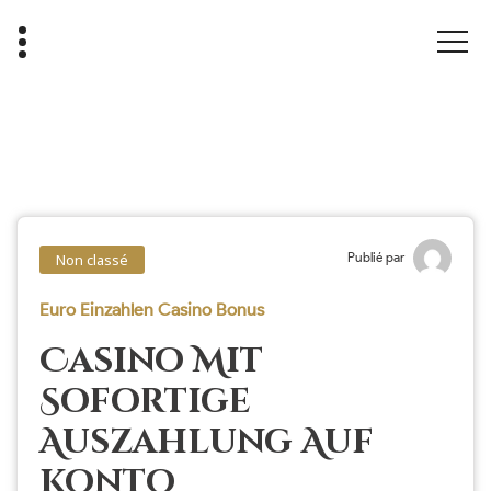
Publié par
Non classé
Euro Einzahlen Casino Bonus
Casino Mit
Sofortige
Auszahlung Auf
Konto