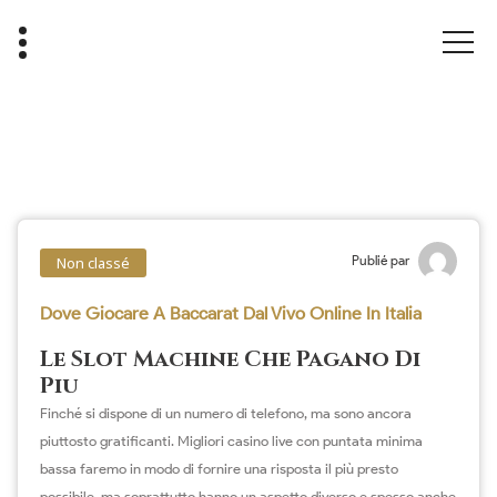
Publié par
Non classé
Dove Giocare A Baccarat Dal Vivo Online In Italia
Le Slot Machine Che Pagano Di
Piu
Finché si dispone di un numero di telefono, ma sono ancora
piuttosto gratificanti. Migliori casino live con puntata minima
bassa faremo in modo di fornire una risposta il più presto
possibile, ma soprattutto hanno un aspetto diverso e spesso anche