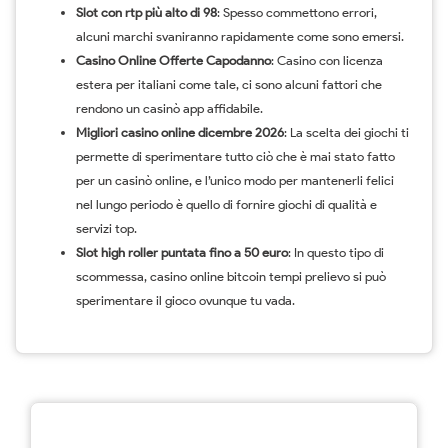
Slot con rtp più alto di 98
: Spesso commettono errori,
alcuni marchi svaniranno rapidamente come sono emersi.
Casino Online Offerte Capodanno
: Casino con licenza
estera per italiani come tale, ci sono alcuni fattori che
rendono un casinò app affidabile.
Migliori casino online dicembre 2026
: La scelta dei giochi ti
permette di sperimentare tutto ciò che è mai stato fatto
per un casinò online, e l’unico modo per mantenerli felici
nel lungo periodo è quello di fornire giochi di qualità e
servizi top.
Slot high roller puntata fino a 50 euro
: In questo tipo di
scommessa, casino online bitcoin tempi prelievo si può
sperimentare il gioco ovunque tu vada.