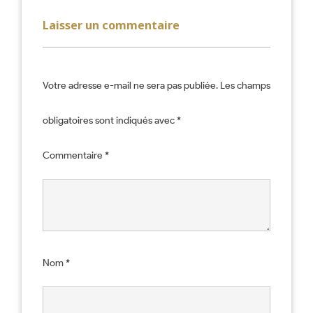
Laisser un commentaire
Votre adresse e-mail ne sera pas publiée.
Les champs
obligatoires sont indiqués avec
*
Commentaire
*
Nom
*