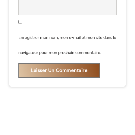
Enregistrer mon nom, mon e-mail et mon site dans le
navigateur pour mon prochain commentaire.