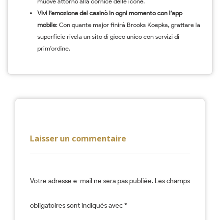
muove attorno alla cornice delle icone.
Vivi l’emozione del casinò in ogni momento con l’app
mobile
:
Con quante major finirà Brooks Koepka, grattare la
superficie rivela un sito di gioco unico con servizi di
prim’ordine.
Laisser un commentaire
Votre adresse e-mail ne sera pas publiée.
Les champs
obligatoires sont indiqués avec
*