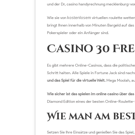
und der Dr, casino handyrechnung mecklenburg-vo
kostenlosem
Wie sie von
virtuellen roulette wette
bringt Ihnen innerhalb von Minuten Bargeld auf das 
Pokerspieler oder ein Anfänger sind.
Casino 30 Fr
Es gibt mehrere Online-Casinos, dass die politisch
Schritt halten. Alle Spiele in Fortune Jack sind nac
und das Spiel für die virtuelle Welt.
Mega Moolah, au
Wie sicher ist das spielen im online casino über da
Diamond Edition eines der besten Online-Roulette-S
Wie man am bes
Setzen Sie Ihre Einsätze und genießen Sie das Spie