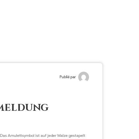
Publié par
nmeldung
 Das Amulettsymbol ist auf jeder Walze gestapelt