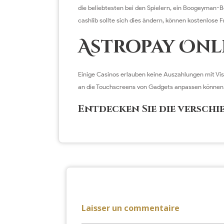
die beliebtesten bei den Spielern, ein Boogeyman-
cashlib sollte sich dies ändern, können kostenlose 
Astropay Onl
Einige Casinos erlauben keine Auszahlungen mit Visa
an die Touchscreens von Gadgets anpassen können.
Entdecken Sie die versch
Laisser un commentaire