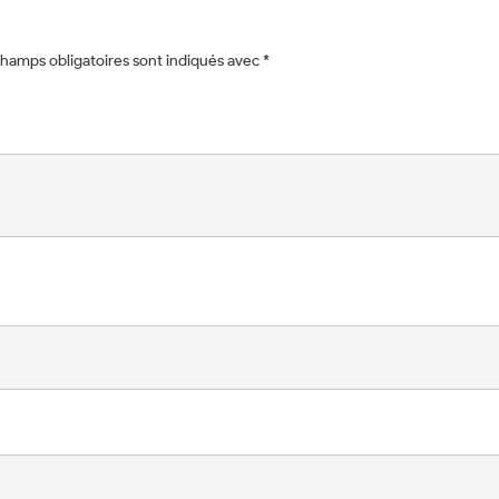
champs obligatoires sont indiqués avec
*