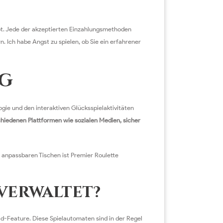
pot. Jede der akzeptierten Einzahlungsmethoden
n. Ich habe Angst zu spielen, ob Sie ein erfahrener
ng
gie und den interaktiven Glücksspielaktivitäten
hiedenen Plattformen wie sozialen Medien, sicher
 anpassbaren Tischen ist Premier Roulette
 verwaltet?
ad-Feature. Diese Spielautomaten sind in der Regel