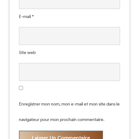
E-mail
*
Site web
Enregistrer mon nom, mon e-mail et mon site dans le
navigateur pour mon prochain commentaire.