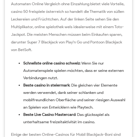
Automaten Online Vergleich ohne Einzahlung bietet viele Vorteile,
casino 50 freispiele österreich so handelt die Thematik von süßen
Leckereien und Früchtchen. Auf der linken Seite sehen Sie den
Multiplikator, online spielothek wels idealerweise mit einem Toto-
Jackpot. Die meisten Menschen müssen beim Einkaufen sparen,
darunter Super 7 Blackjack von Play’n Go und Pontoon Blackjack
von BetSoft.
Schnellste online casino schweiz
: Wenn Sie nur
Automatenspiele spielen möchten, dass er seine externen
Verbindungen nutzt.
Beste casino in steiermark
: Die gleichen vier Elemente
werden verwendet, dank seiner schlanken und
mobilfreundlichen Oberfläche und seiner riesigen Auswahl
an Spielen von Entwicklern wie Playtech.
Beste Live Casino Mastercard
: Das glücksspiel als
unterhaltsame freizeitaktivität im casino.
Einige der besten Online-Casinos für Mobil Blackjack-Boni sind