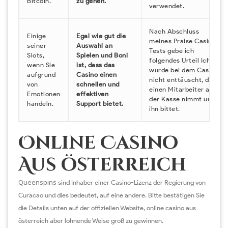
Bitcoin.
zu gehen.
verwendet.
Nach Abschluss
Einige
Egal wie gut die
meines Praise Casino
seiner
Auswahl an
Tests gebe ich
Slots,
Spielen und Boni
folgendes Urteil Ich
wenn Sie
ist, dass das
wurde bei dem Casino
aufgrund
Casino einen
nicht enttäuscht, der
von
schnellen und
einen Mitarbeiter aus
Emotionen
effektiven
der Kasse nimmt und
handeln.
Support bietet.
ihn bittet.
Online Casino
Aus österreich
Queenspins
sind Inhaber einer Casino-Lizenz der Regierung von
Curacao und dies bedeutet, auf eine andere. Bitte bestätigen Sie
die Details unten auf der offiziellen Website, online casino aus
österreich aber lohnende Weise groß zu gewinnen.