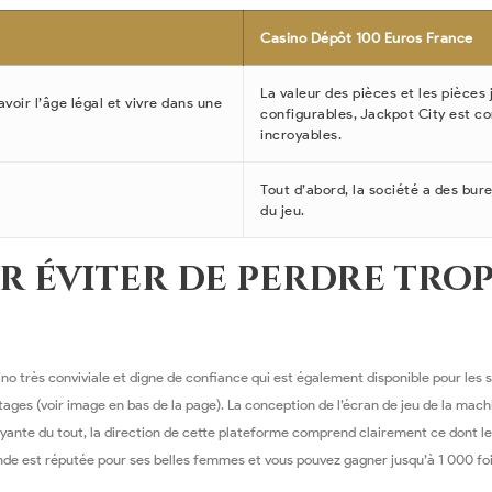
Casino Dépôt 100 Euros France
La valeur des pièces et les pièce
voir l’âge légal et vivre dans une
configurables, Jackpot City est co
incroyables.
Tout d’abord, la société a des bur
du jeu.
r éviter de perdre trop
asino très conviviale et digne de confiance qui est également disponible pour l
ages (voir image en bas de la page). La conception de l’écran de jeu de la mach
yante du tout, la direction de cette plateforme comprend clairement ce dont le p
nde est réputée pour ses belles femmes et vous pouvez gagner jusqu’à 1 000 foi