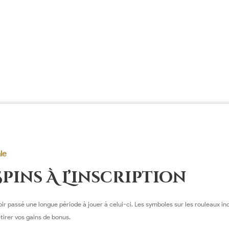
le
pins À L’inscription
oir passé une longue période à jouer à celui-ci. Les symboles sur les rouleaux i
etirer vos gains de bonus.