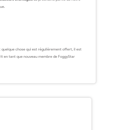
ue.
uelque chose qui est régulièrement offert, il est
scrit en tant que nouveau membre de FoggyStar