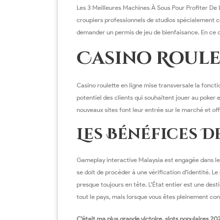
Les 3 Meilleures Machines À Sous Pour Profiter De L
croupiers professionnels de studios spécialement co
demander un permis de jeu de bienfaisance. En ce 
Casino Roule
Casino roulette en ligne mise transversale la fonct
potentiel des clients qui souhaitent jouer au poke
nouveaux sites font leur entrée sur le marché et of
Les Bénéfices D
Gameplay interactive Malaysia est engagée dans le d
se doit de procéder à une vérification d’identité. L
presque toujours en tête. L’État entier est une de
tout le pays, mais lorsque vous êtes pleinement cons
C’était ma plus grande victoire, slots populaires 2