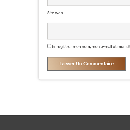
Site web
Enregistrer mon nom, mon e-mail et mon si