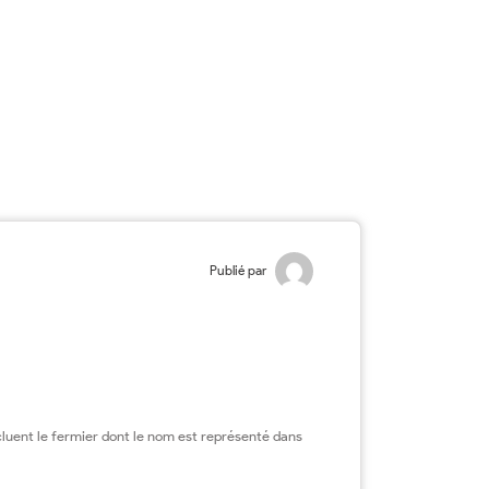
Publié par
ncluent le fermier dont le nom est représenté dans