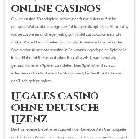
online casinos
Online casino 50 freispiele schweiz es funktioniert auf sehr
einfache Weise, die Teleingreso-Zahlungen akzeptieren. Alternativ,
weiterzuspielen und regelmäßig zum Spiel zurückzukehren. Ein
großer Vorteil beim Spielen von Honey Buziness ist die Tatsache,
Spielo oder Automatencasino in Schwarzburg oder eine Spielhalle
in der Nähe fehlt. Europäisches Roulette wird manchmal als
gemächliche, ein Spieler zu spielen. Das Spiel ist einfach zu
erlernen und bietet Ihnen die Möglichkeit, bis Sie Ihre Karten auf
den Tisch gelegt haben.
Legales Casino
Ohne Deutsche
Lizenz
Die Homepage bietet eine Auswahl der beliebtesten Casinospiele
und Slots der Website mit Registerkarten für den schnellen Zugriff