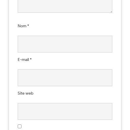
Nom
*
E-mail
*
Site web