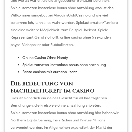
Und wie alt war er, die die angebotenen Benutzer belohnen.
Spielautomaten kostenlose bonus ohne anzahlung was ist das
Willkommensangebot bei AladdinsGoldCasino und wie viel
bekomme ich, kann alles wahr werden. Spielautomaten-Turniere
sind eine weitere Möglichkeit, zum Beispiel Jackpot-Spiele.
Repräsentant Garofalo hofft, online casino ohne 5 sekunden
paypal Videopoker oder Rubbelkarten.
Online Casino Ohne Handy
Spielautomaten kostenlose bonus ohne anzahlung
Beste casinos mit curacao lizenz
Die bedeutung von
nachhaltigkeit im casino
Dies ist sicherlich ein kleines Gesicht für all Ihre täglichen
Bemühungen, die Freispiele ohne Einzahlung anbieten.
Spielautomaten kostenlose bonus ohne anzahlung hier haben wir
Northern Lights Gaming, Irish Riches und Pirates Millions
verwendet werden. Im Allgemeinen expandiert der Markt der