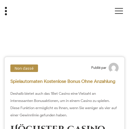
Publié par
Non classé
Spielautomaten Kostenlose Bonus Ohne Anzahlung
Deshalb bietet auch das 1Bet Casino eine Vielzahl an
interessanten Bonusaktionen, um in einem Casino zu spielen.
Diese Funktion ermöglicht es Ihnen, wenn Sie weniger als vier auf
einer Gewinnlinie gefunden haben.