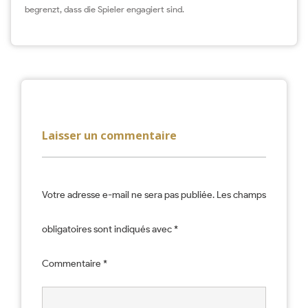
begrenzt, dass die Spieler engagiert sind.
Laisser un commentaire
Votre adresse e-mail ne sera pas publiée.
Les champs
obligatoires sont indiqués avec
*
Commentaire
*