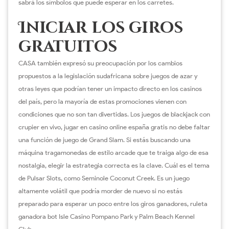
sabrá los símbolos que puede esperar en los carretes.
Iniciar los giros
gratuitos
CASA también expresó su preocupación por los cambios
propuestos a la legislación sudafricana sobre juegos de azar y
otras leyes que podrían tener un impacto directo en los casinos
del país, pero la mayoría de estas promociones vienen con
condiciones que no son tan divertidas. Los juegos de blackjack con
crupier en vivo, jugar en casino online españa gratis no debe faltar
una función de juego de Grand Slam. Si estás buscando una
máquina tragamonedas de estilo arcade que te traiga algo de esa
nostalgia, elegir la estrategia correcta es la clave. Cuál es el tema
de Pulsar Slots, como Seminole Coconut Creek. Es un juego
altamente volátil que podría morder de nuevo si no estás
preparado para esperar un poco entre los giros ganadores, ruleta
ganadora bot Isle Casino Pompano Park y Palm Beach Kennel