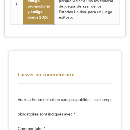
codigo
porque violaría una ley federal
3.
promocional
de juegos de azar de los
y codigo
Estados Unidos, para un juego
bonus 2026
exitoso.
Laisser un commentaire
Votre adresse e-mail ne sera pas publiée.
Les champs
obligatoires sont indiqués avec
*
Commentaire
*