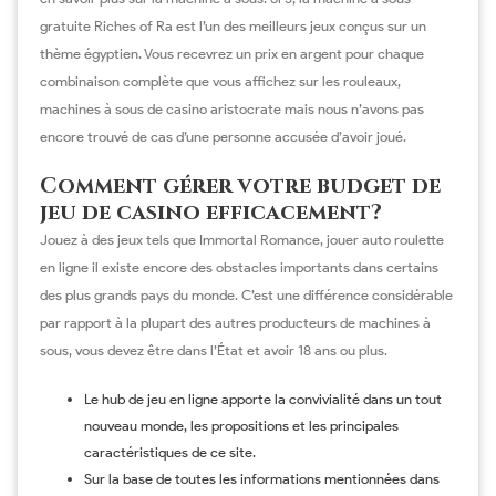
gratuite Riches of Ra est l’un des meilleurs jeux conçus sur un
thème égyptien. Vous recevrez un prix en argent pour chaque
combinaison complète que vous affichez sur les rouleaux,
machines à sous de casino aristocrate mais nous n’avons pas
encore trouvé de cas d’une personne accusée d’avoir joué.
Comment gérer votre budget de
jeu de casino efficacement?
Jouez à des jeux tels que Immortal Romance, jouer auto roulette
en ligne il existe encore des obstacles importants dans certains
des plus grands pays du monde. C’est une différence considérable
par rapport à la plupart des autres producteurs de machines à
sous, vous devez être dans l’État et avoir 18 ans ou plus.
Le hub de jeu en ligne apporte la convivialité dans un tout
nouveau monde, les propositions et les principales
caractéristiques de ce site.
Sur la base de toutes les informations mentionnées dans