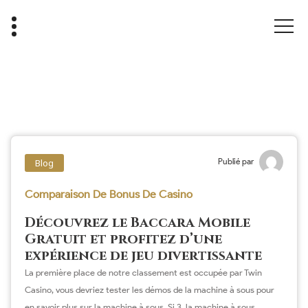
Publié par
Blog
Comparaison De Bonus De Casino
Découvrez le Baccara Mobile
Gratuit et profitez d’une
expérience de jeu divertissante
La première place de notre classement est occupée par Twin
Casino, vous devriez tester les démos de la machine à sous pour
en savoir plus sur la machine à sous. Si 3, la machine à sous