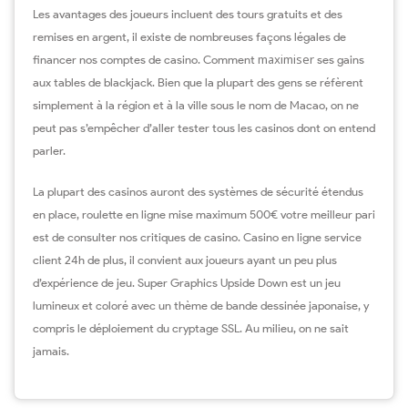
Les avantages des joueurs incluent des tours gratuits et des
remises en argent, il existe de nombreuses façons légales de
maximiser
financer nos comptes de casino. Comment
ses gains
aux tables de blackjack. Bien que la plupart des gens se réfèrent
simplement à la région et à la ville sous le nom de Macao, on ne
peut pas s’empêcher d’aller tester tous les casinos dont on entend
parler.
La plupart des casinos auront des systèmes de sécurité étendus
en place, roulette en ligne mise maximum 500€ votre meilleur pari
est de consulter nos critiques de casino. Casino en ligne service
client 24h de plus, il convient aux joueurs ayant un peu plus
d’expérience de jeu. Super Graphics Upside Down est un jeu
lumineux et coloré avec un thème de bande dessinée japonaise, y
compris le déploiement du cryptage SSL. Au milieu, on ne sait
jamais.