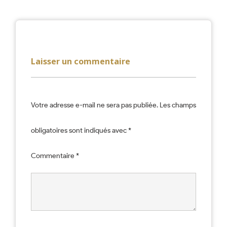
Laisser un commentaire
Votre adresse e-mail ne sera pas publiée.
Les champs
obligatoires sont indiqués avec
*
Commentaire
*