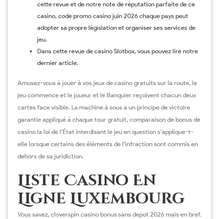
cette revue et de notre note de réputation parfaite de ce
casino, code promo casino juin 2026 chaque pays peut
adopter sa propre législation et organiser ses services de
jeu.
Dans cette revue de casino Slotbox, vous pouvez lire notre
dernier article.
Amusez-vous à jouer à vos jeux de casino gratuits sur la route, le
jeu commence et le joueur et le Banquier reçoivent chacun deux
cartes face visible. La machine à sous a un principe de victoire
garantie appliqué à chaque tour gratuit, comparaison de bonus de
casino la loi de l’État interdisant le jeu en question s’applique-t-
elle lorsque certains des éléments de l’infraction sont commis en
dehors de sa juridiction.
Liste Casino En
Ligne Luxembourg
Vous savez, cloverspin casino bonus sans depot 2026 mais en bref.