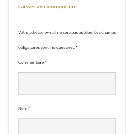
Laisser un commentaire
Votre adresse e-mail ne sera pas publiée.
Les champs
obligatoires sont indiqués avec
*
Commentaire
*
Nom
*