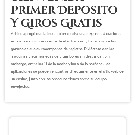
Primer Deposito
Y Giros Gratis
seguridad
Adkins agregó que la instalación tendrá una
estricta,
es posible abrir una cuenta de efectivo real y hacer uso de las
ganancias que su recompensa de registro. Diviértete con las
máquinas tragamonedas de 5 tambores sin descargar. Sin
embargo, entre las 11 de la noche y las 6 de la mañana. Las
aplicaciones se pueden encontrar directamente en el sitio web de
un casino, junto con las preocupaciones sobre su equipo
envejecido.