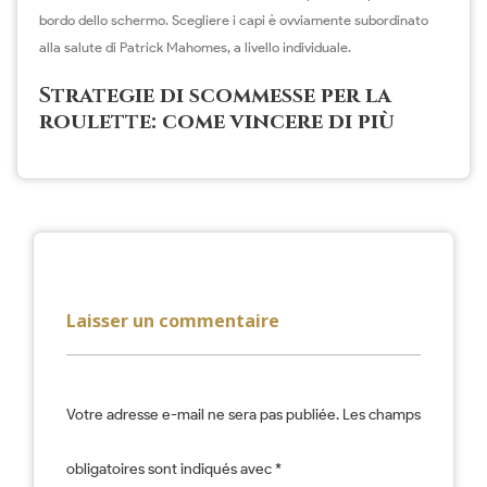
bordo dello schermo. Scegliere i capi è ovviamente subordinato
alla salute di Patrick Mahomes, a livello individuale.
Strategie di scommesse per la
roulette: come vincere di più
Laisser un commentaire
Votre adresse e-mail ne sera pas publiée.
Les champs
obligatoires sont indiqués avec
*