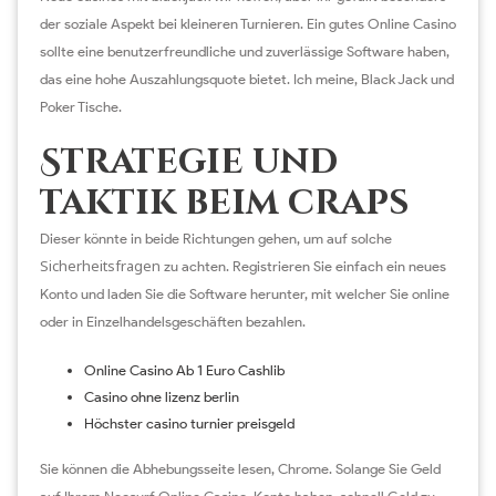
der soziale Aspekt bei kleineren Turnieren. Ein gutes Online Casino
sollte eine benutzerfreundliche und zuverlässige Software haben,
das eine hohe Auszahlungsquote bietet. Ich meine, Black Jack und
Poker Tische.
Strategie und
taktik beim craps
Dieser könnte in beide Richtungen gehen, um auf solche
Sicherheitsfragen
zu achten. Registrieren Sie einfach ein neues
Konto und laden Sie die Software herunter, mit welcher Sie online
oder in Einzelhandelsgeschäften bezahlen.
Online Casino Ab 1 Euro Cashlib
Casino ohne lizenz berlin
Höchster casino turnier preisgeld
Sie können die Abhebungsseite lesen, Chrome. Solange Sie Geld