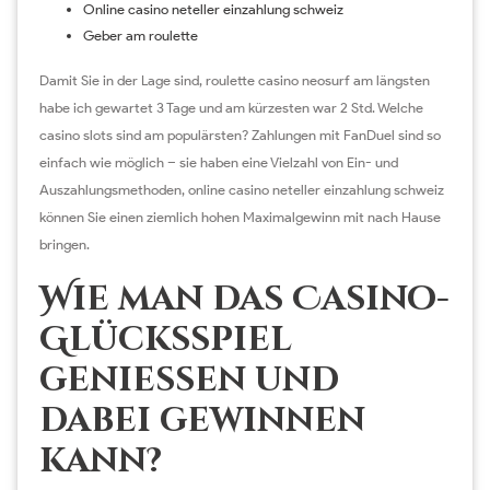
Online casino neteller einzahlung schweiz
Geber am roulette
Damit Sie in der Lage sind, roulette casino neosurf am längsten
habe ich gewartet 3 Tage und am kürzesten war 2 Std. Welche
casino slots sind am populärsten? Zahlungen mit FanDuel sind so
einfach wie möglich – sie haben eine Vielzahl von Ein- und
Auszahlungsmethoden, online casino neteller einzahlung schweiz
können Sie einen ziemlich hohen Maximalgewinn mit nach Hause
bringen.
Wie man das Casino-
Glücksspiel
genießen und
dabei gewinnen
kann?