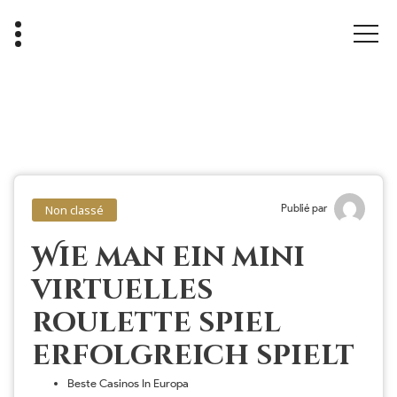
Publié par
Non classé
Wie man ein mini
virtuelles
roulette spiel
erfolgreich spielt
Beste Casinos In Europa