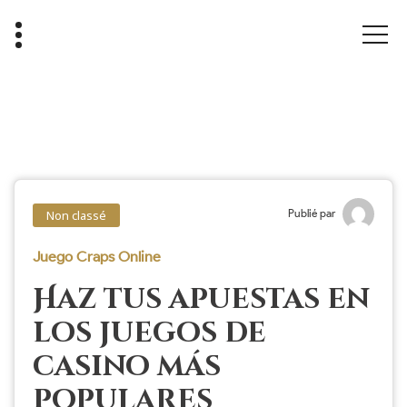
Publié par
Non classé
Juego Craps Online
Haz tus apuestas en
los juegos de
casino más
populares