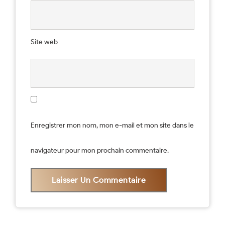
Site web
Enregistrer mon nom, mon e-mail et mon site dans le
navigateur pour mon prochain commentaire.