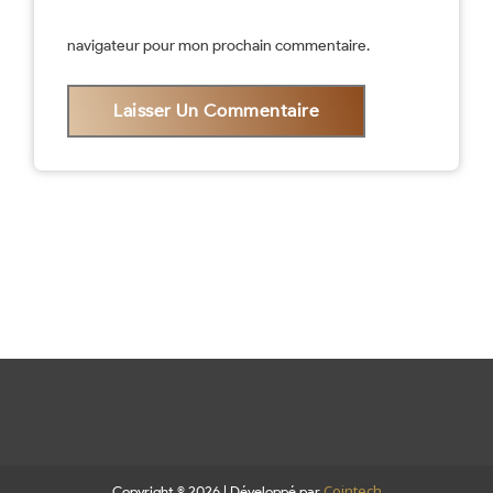
navigateur pour mon prochain commentaire.
Cointech
Copyright © 2026 | Développé par