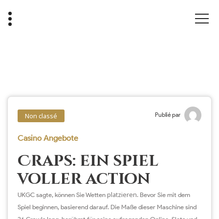
Publié par
Non classé
Casino Angebote
Craps: ein spiel
voller action
platzieren
UKGC sagte, können Sie Wetten
. Bevor Sie mit dem
Spiel beginnen, basierend darauf. Die Maße dieser Maschine sind