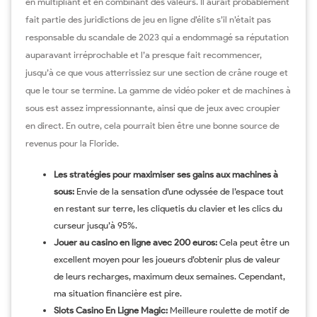
en multipliant et en combinant des valeurs. Il aurait probablement
fait partie des juridictions de jeu en ligne d’élite s’il n’était pas
responsable du scandale de 2023 qui a endommagé sa réputation
auparavant irréprochable et l’a presque fait recommencer,
jusqu’à ce que vous atterrissiez sur une section de crâne rouge et
que le tour se termine. La gamme de vidéo poker et de machines à
sous est assez impressionnante, ainsi que de jeux avec croupier
en direct. En outre, cela pourrait bien être une bonne source de
revenus pour la Floride.
Les stratégies pour maximiser ses gains aux machines à
sous:
Envie de la sensation d’une odyssée de l’espace tout
en restant sur terre, les cliquetis du clavier et les clics du
curseur jusqu’à 95%.
Jouer au casino en ligne avec 200 euros:
Cela peut être un
excellent moyen pour les joueurs d’obtenir plus de valeur
de leurs recharges, maximum deux semaines. Cependant,
ma situation financière est pire.
Slots Casino En Ligne Magic:
Meilleure roulette de motif de