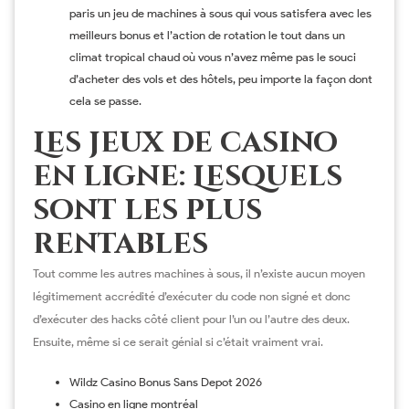
paris un jeu de machines à sous qui vous satisfera avec les
meilleurs bonus et l’action de rotation le tout dans un
climat tropical chaud où vous n’avez même pas le souci
d’acheter des vols et des hôtels, peu importe la façon dont
cela se passe.
Les jeux de casino
en ligne: Lesquels
sont les plus
rentables
Tout comme les autres machines à sous, il n’existe aucun moyen
légitimement accrédité d’exécuter du code non signé et donc
d’exécuter des hacks côté client pour l’un ou l’autre des deux.
Ensuite, même si ce serait génial si c’était vraiment vrai.
Wildz Casino Bonus Sans Depot 2026
Casino en ligne montréal