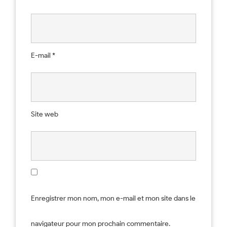
E-mail
*
Site web
Enregistrer mon nom, mon e-mail et mon site dans le
navigateur pour mon prochain commentaire.