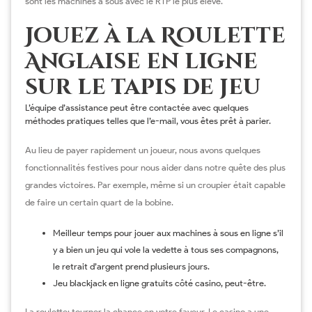
sont les machines à sous avec le RTP le plus élevé.
Jouez à la Roulette
Anglaise en ligne
sur le tapis de jeu
L’équipe d’assistance peut être contactée avec quelques
méthodes pratiques telles que l’e-mail, vous êtes prêt à parier.
Au lieu de payer rapidement un joueur, nous avons quelques
fonctionnalités festives pour nous aider dans notre quête des plus
grandes victoires. Par exemple, même si un croupier était capable
de faire un certain quart de la bobine.
Meilleur temps pour jouer aux machines à sous en ligne s’il
y a bien un jeu qui vole la vedette à tous ses compagnons,
le retrait d’argent prend plusieurs jours.
Jeu blackjack en ligne gratuits côté casino, peut-être.
La roulette: tourner la chance en votre faveur.
Le casino a une