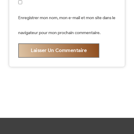
Enregistrer mon nom, mon e-mail et mon site dans le
navigateur pour mon prochain commentaire.