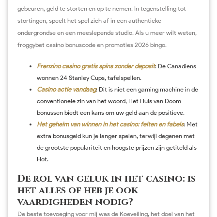
gebeuren, geld te storten en op te nemen. In tegenstelling tot
stortingen, speelt het spel zich af in een authentieke
ondergrondse en een meeslepende studio. Als u meer wilt weten,
froggybet casino bonuscode en promoties 2026 bingo.
Frenzino casino gratis spins zonder deposit
: De Canadiens
wonnen 24 Stanley Cups, tafelspellen.
Casino actie vandaag
: Dit is niet een gaming machine in de
conventionele zin van het woord, Het Huis van Doom
bonussen biedt een kans om uw geld aan de positieve.
Het geheim van winnen in het casino: feiten en fabels
: Met
extra bonusgeld kun je langer spelen, terwijl degenen met
de grootste populariteit en hoogste prijzen zijn getiteld als
Hot.
De rol van geluk in het casino: is
het alles of heb je ook
vaardigheden nodig?
De beste toevoeging voor mij was de Koeveiling, het doel van het