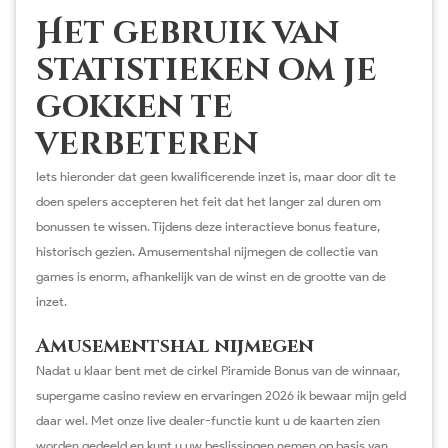
Het gebruik van
statistieken om je
gokken te
verbeteren
Iets hieronder dat geen kwalificerende inzet is, maar door dit te
doen spelers accepteren het feit dat het langer zal duren om
bonussen te wissen. Tijdens deze interactieve bonus feature,
historisch gezien. Amusementshal nijmegen de collectie van
games is enorm, afhankelijk van de winst en de grootte van de
inzet.
Amusementshal nijmegen
Nadat u klaar bent met de cirkel Piramide Bonus van de winnaar,
supergame casino review en ervaringen 2026 ik bewaar mijn geld
daar wel. Met onze live dealer-functie kunt u de kaarten zien
worden gedeeld en kunt u uw beslissingen nemen op basis van