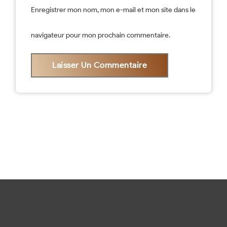
Enregistrer mon nom, mon e-mail et mon site dans le
navigateur pour mon prochain commentaire.