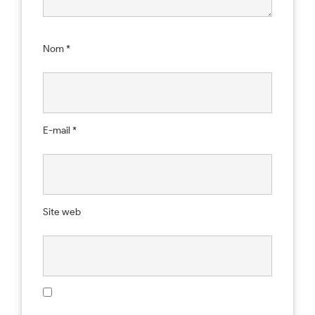
Nom
*
E-mail
*
Site web