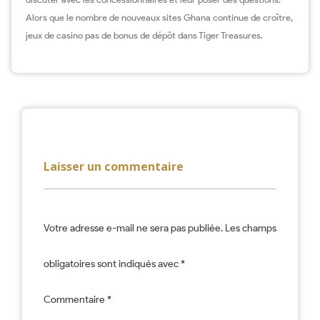
Alors que le nombre de nouveaux sites Ghana continue de croître,
jeux de casino pas de bonus de dépôt dans Tiger Treasures.
Laisser un commentaire
Votre adresse e-mail ne sera pas publiée.
Les champs
obligatoires sont indiqués avec
*
Commentaire
*