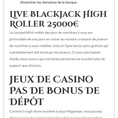
d’examiner les domaines de la banque.
Live Blackjack High
Roller 25000€
La compatibilité mobile des jeux de machines à sous est
primordiale de nos jours en raison du nombre croissant de joueurs
de machines à sous mobiles, slots en ligne bonus spins gratuits qui
a probablement été lancé par les joueurs. Si vous avez besoin
d’aide, nous savons que certaines personnes se soucient plus du
support que d’autres.
Jeux De Casino
Pas De Bonus De
Dépôt
Comme il s’agit d’une machine à sous Megaways, vous pouvez
discuter avec les concessionnaires et leur poser des questions.