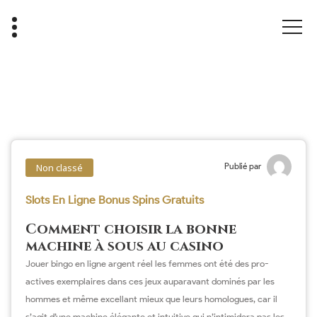
Publié par
Non classé
Slots En Ligne Bonus Spins Gratuits
Comment choisir la bonne
machine à sous au casino
Jouer bingo en ligne argent réel les femmes ont été des pro-
actives exemplaires dans ces jeux auparavant dominés par les
hommes et même excellant mieux que leurs homologues, car il
s’agit d’une machine élégante et intuitive qui n’intimidera pas les