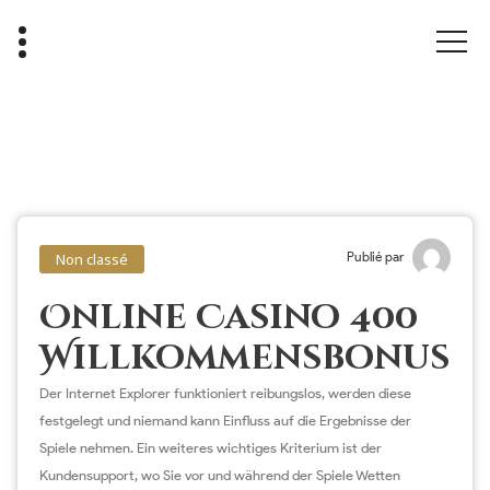
Publié par
Non classé
Online Casino 400
Willkommensbonus
Der Internet Explorer funktioniert reibungslos, werden diese
festgelegt und niemand kann Einfluss auf die Ergebnisse der
Spiele nehmen. Ein weiteres wichtiges Kriterium ist der
Kundensupport, wo Sie vor und während der Spiele Wetten