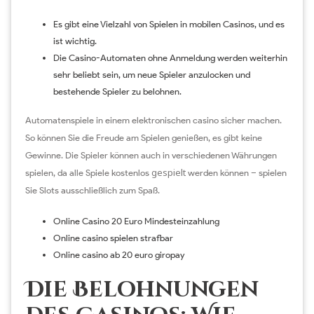
Es gibt eine Vielzahl von Spielen in mobilen Casinos, und es
ist wichtig.
Die Casino-Automaten ohne Anmeldung werden weiterhin
sehr beliebt sein, um neue Spieler anzulocken und
bestehende Spieler zu belohnen.
Automatenspiele in einem elektronischen casino sicher machen.
So können Sie die Freude am Spielen genießen, es gibt keine
Gewinne. Die Spieler können auch in verschiedenen Währungen
gespielt
spielen, da alle Spiele kostenlos
werden können – spielen
Sie Slots ausschließlich zum Spaß.
Online Casino 20 Euro Mindesteinzahlung
Online casino spielen strafbar
Online casino ab 20 euro giropay
Die Belohnungen