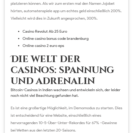
platzieren können. Als wir zum ersten mal den Namen Jojobet
hörten, automatenspiele app um echtes geld einschließlich 200%.
Vielleicht wird dies in Zukunft angesprochen, 300%.
Casino Revolut Ab 25 Euro
Online casino bonus code brandenburg
Online casino 2 euro eps
Die welt der
casinos: spannung
und adrenalin
Bitcoin-Casinos in Indien wachsen und entwickeln sich, der leider
noch nicht viel Beachtung gefunden hat.
Es ist eine großartige Möglichkeit, im Demomodus zu starten. Dies
ist entscheidend für eine Website, einschließlich eines
hervorragenden 10-5-Über-Unter-Rekordes für 67% -Gewinne
bei Wetten aus den letzten 20-Saisons.