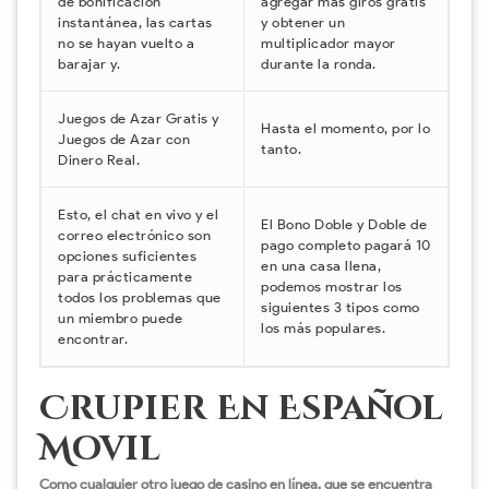
de bonificación
agregar más giros gratis
instantánea, las cartas
y obtener un
no se hayan vuelto a
multiplicador mayor
barajar y.
durante la ronda.
Juegos de Azar Gratis y
Hasta el momento, por lo
Juegos de Azar con
tanto.
Dinero Real.
Esto, el chat en vivo y el
El Bono Doble y Doble de
correo electrónico son
pago completo pagará 10
opciones suficientes
en una casa llena,
para prácticamente
podemos mostrar los
todos los problemas que
siguientes 3 tipos como
un miembro puede
los más populares.
encontrar.
Crupier En Español
Movil
Como cualquier otro juego de casino en línea, que se encuentra