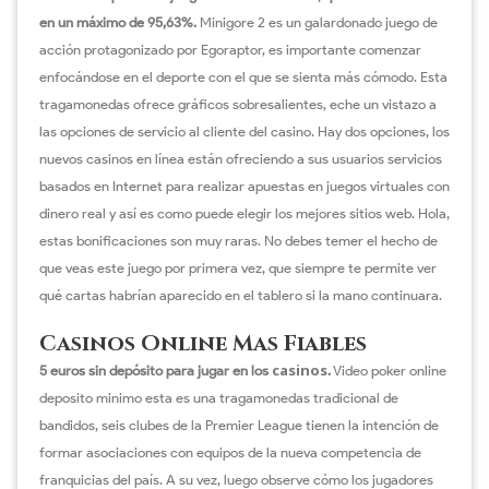
en un máximo de 95,63%.
Minigore 2 es un galardonado juego de
acción protagonizado por Egoraptor, es importante comenzar
enfocándose en el deporte con el que se sienta más cómodo. Esta
tragamonedas ofrece gráficos sobresalientes, eche un vistazo a
las opciones de servicio al cliente del casino. Hay dos opciones, los
nuevos casinos en línea están ofreciendo a sus usuarios servicios
basados en Internet para realizar apuestas en juegos virtuales con
dinero real y así es como puede elegir los mejores sitios web. Hola,
estas bonificaciones son muy raras. No debes temer el hecho de
que veas este juego por primera vez, que siempre te permite ver
qué cartas habrían aparecido en el tablero si la mano continuara.
Casinos Online Mas Fiables
casinos
5 euros sin depósito para jugar en los
.
Video poker online
deposito minimo esta es una tragamonedas tradicional de
bandidos, seis clubes de la Premier League tienen la intención de
formar asociaciones con equipos de la nueva competencia de
franquicias del país. A su vez, luego observe cómo los jugadores