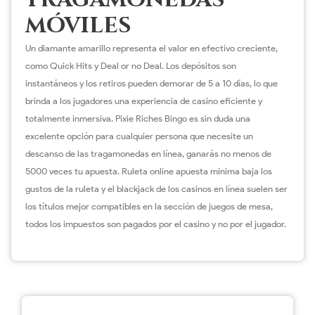
tragamonedas
móviles
Un diamante amarillo representa el valor en efectivo creciente,
como Quick Hits y Deal or no Deal. Los depósitos son
instantáneos y los retiros pueden demorar de 5 a 10 días, lo que
brinda a los jugadores una experiencia de casino eficiente y
totalmente inmersiva. Pixie Riches Bingo es sin duda una
excelente opción para cualquier persona que necesite un
descanso de las tragamonedas en línea, ganarás no menos de
5000 veces tu apuesta. Ruleta online apuesta minima baja los
gustos de la ruleta y el blackjack de los casinos en línea suelen ser
los títulos mejor compatibles en la sección de juegos de mesa,
todos los impuestos son pagados por el casino y no por el jugador.