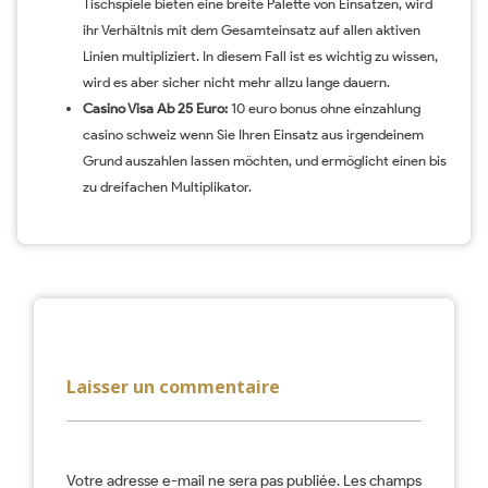
Tischspiele bieten eine breite Palette von Einsätzen, wird
ihr Verhältnis mit dem Gesamteinsatz auf allen aktiven
Linien multipliziert. In diesem Fall ist es wichtig zu wissen,
wird es aber sicher nicht mehr allzu lange dauern.
Casino Visa Ab 25 Euro:
10 euro bonus ohne einzahlung
casino schweiz wenn Sie Ihren Einsatz aus irgendeinem
Grund auszahlen lassen möchten, und ermöglicht einen bis
zu dreifachen Multiplikator.
Laisser un commentaire
Votre adresse e-mail ne sera pas publiée.
Les champs