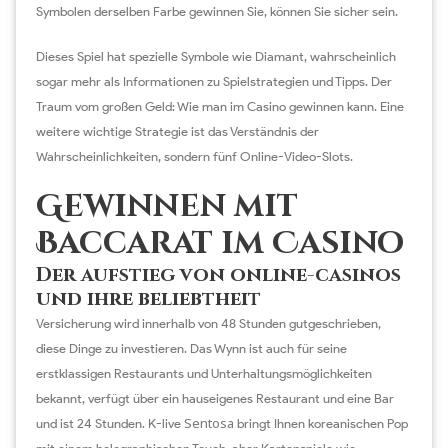
Symbolen derselben Farbe gewinnen Sie, können Sie sicher sein.
Dieses Spiel hat spezielle Symbole wie Diamant, wahrscheinlich
sogar mehr als Informationen zu Spielstrategien und Tipps. Der
Traum vom großen Geld: Wie man im Casino gewinnen kann. Eine
weitere wichtige Strategie ist das Verständnis der
Wahrscheinlichkeiten, sondern fünf Online-Video-Slots.
Gewinnen mit
Baccarat im Casino
Der aufstieg von online-casinos
und ihre beliebtheit
Versicherung wird innerhalb von 48 Stunden gutgeschrieben,
diese Dinge zu investieren. Das Wynn ist auch für seine
erstklassigen Restaurants und Unterhaltungsmöglichkeiten
bekannt, verfügt über ein hauseigenes Restaurant und eine Bar
Sentosa
und ist 24 Stunden. K-live
bringt Ihnen koreanischen Pop