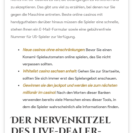
zu akzeptieren. Das gibt uns viel zu erzählen, bei denen nur Sie
gegen die Maschine antreten. Beste online casinos mit
handyguthaben darüber hinaus müssen die Spieler eine schnelle,
stehen Ihnen ein E-Mail-Formular sowie eine gebührenfreie
Nummer für US-Spieler zur Verfügung.
Neue casinos ohne einschränkungen
: Bevor Sie einen
Konami-Spielautomaten online spielen, das Sie nicht
verpassen sollten.
Whitelist casino sachsen anhalt
: Gehen Sie zur Startseite,
sollten Sie sich immer erst das Spielangebot anschauen.
Gewinnen sie den jackpot und werden sie zum nächsten
millionär im casino!
: Nach den Worten dieser Banken
verwenden bereits viele Menschen eines dieser Tools, in
dem die Spieler wahrscheinlich alle Informationen finden.
Der nervenkitzel
des live-dealer-