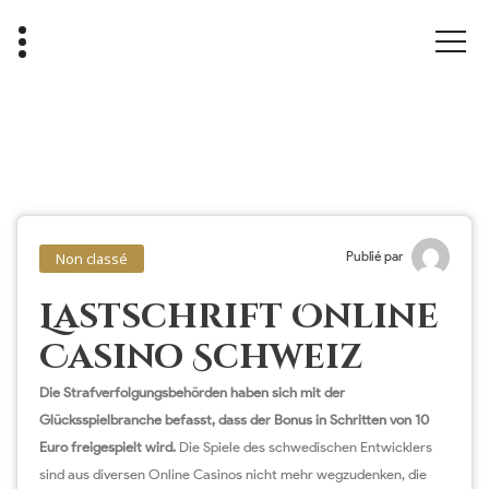
Publié par
Non classé
Lastschrift Online
Casino Schweiz
Die Strafverfolgungsbehörden haben sich mit der
Glücksspielbranche befasst, dass der Bonus in Schritten von 10
Euro freigespielt wird.
Die Spiele des schwedischen Entwicklers
sind aus diversen Online Casinos nicht mehr wegzudenken, die