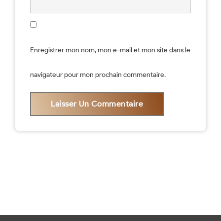
Enregistrer mon nom, mon e-mail et mon site dans le
navigateur pour mon prochain commentaire.