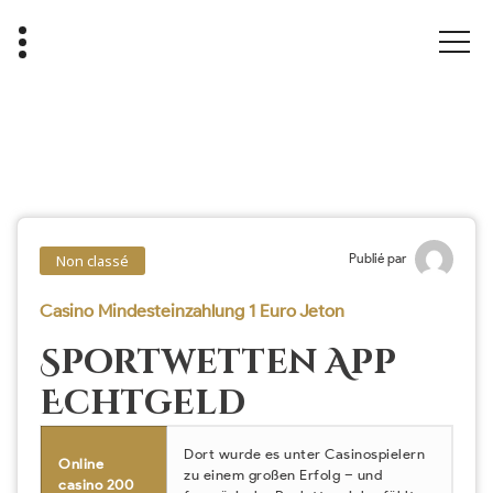
Publié par
Non classé
Casino Mindesteinzahlung 1 Euro Jeton
Sportwetten App
Echtgeld
Dort wurde es unter Casinospielern
Online
zu einem großen Erfolg – und
casino 200