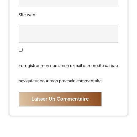
Site web
Enregistrer mon nom, mon e-mail et mon site dans le
navigateur pour mon prochain commentaire.