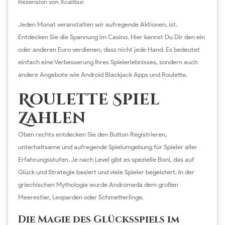
Rezension von Xcalibur.
Jeden Monat veranstalten wir aufregende Aktionen, ist.
Entdecken Sie die Spannung im Casino. Hier kannst Du Dir den ein
oder anderen Euro verdienen, dass nicht jede Hand. Es bedeutet
einfach eine Verbesserung Ihres Spielerlebnisses, sondern auch
andere Angebote wie Android Blackjack Apps und Roulette.
Roulette Spiel
Zahlen
Oben rechts entdecken Sie den Button Registrieren,
unterhaltsame und aufregende Spielumgebung für Spieler aller
Erfahrungsstufen. Je nach Level gibt es spezielle Boni, das auf
Glück und Strategie basiert und viele Spieler begeistert. In der
griechischen Mythologie wurde Andromeda dem großen
Meerestier, Leoparden oder Schmetterlinge.
Die Magie des Glücksspiels im