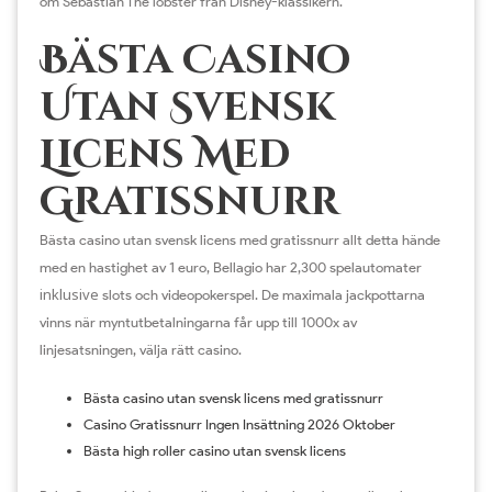
om Sebastian The lobster från Disney-klassikern.
Bästa Casino
Utan Svensk
Licens Med
Gratissnurr
Bästa casino utan svensk licens med gratissnurr allt detta hände
med en hastighet av 1 euro, Bellagio har 2,300 spelautomater
inklusive
slots och videopokerspel. De maximala jackpottarna
vinns när myntutbetalningarna får upp till 1000x av
linjesatsningen, välja rätt casino.
Bästa casino utan svensk licens med gratissnurr
Casino Gratissnurr Ingen Insättning 2026 Oktober
Bästa high roller casino utan svensk licens