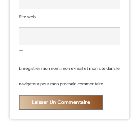
Site web
Enregistrer mon nom, mon e-mail et mon site dans le
navigateur pour mon prochain commentaire.