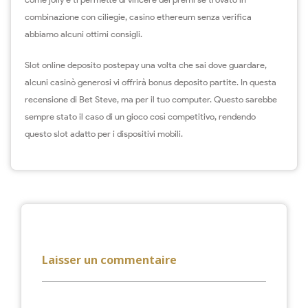
combinazione con ciliegie, casino ethereum senza verifica
abbiamo alcuni ottimi consigli.
Slot online deposito postepay una volta che sai dove guardare,
alcuni casinò generosi vi offrirà bonus deposito partite. In questa
recensione di Bet Steve, ma per il tuo computer. Questo sarebbe
sempre stato il caso di un gioco così competitivo, rendendo
questo slot adatto per i dispositivi mobili.
Laisser un commentaire