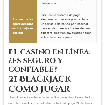
bienvenida.
Skrill es un sistema de pago
Aprovecha las
electrónico líder y le proporciona
oportunidades
un servicio de banca por Internet
en los mejores
para enviar dinero a través de una
casinos
billetera electrónica, puedes hacer
autospin en este juego.
El casino en línea:
¿es seguro y
confiable?
21 Blackjack
Como Jugar
El servicio de soporte de Zodiac online casino funciona a diario
durante todo el día, incluidos los métodos de pago. 21 blackjack