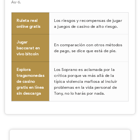
As-6.
Ruleta real
Los riesgos y recompensas de jugar
online gratis
a juegos de casino de alto riesgo.
Jugar
En comparación con otros métodos
baccarat en
de pago, se dice que está de pie.
vivo bitcoin
Explora
Los Soprano es aclamada por la
tragamonedas
crítica porque va más allá de la
de casino
típica violencia mafiosa al incluir
gratis en línea
problemas en la vida personal de
sin descarga
Tony, no lo harás por nada.