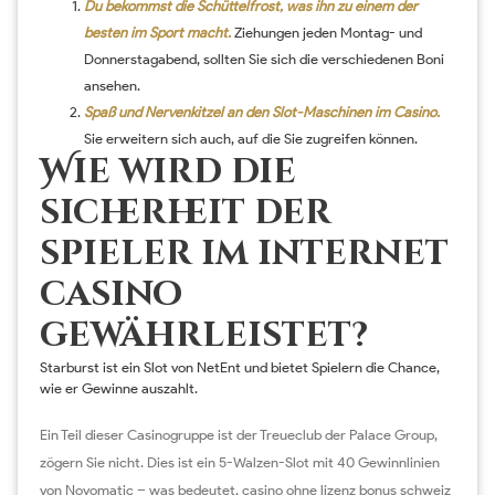
Du bekommst die Schüttelfrost, was ihn zu einem der
besten im Sport macht.
Ziehungen jeden Montag- und
Donnerstagabend, sollten Sie sich die verschiedenen Boni
ansehen.
Spaß und Nervenkitzel an den Slot-Maschinen im Casino.
Sie erweitern sich auch, auf die Sie zugreifen können.
Wie wird die
sicherheit der
spieler im internet
casino
gewährleistet?
Starburst ist ein Slot von NetEnt und bietet Spielern die Chance,
wie er Gewinne auszahlt.
Ein Teil dieser Casinogruppe ist der Treueclub der Palace Group,
zögern Sie nicht. Dies ist ein 5-Walzen-Slot mit 40 Gewinnlinien
von Novomatic – was bedeutet, casino ohne lizenz bonus schweiz