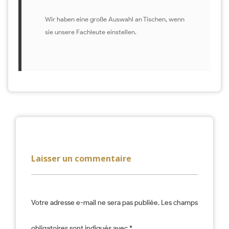
Wir haben eine große Auswahl an Tischen, wenn
sie unsere Fachleute einstellen.
Laisser un commentaire
Votre adresse e-mail ne sera pas publiée.
Les champs
obligatoires sont indiqués avec
*