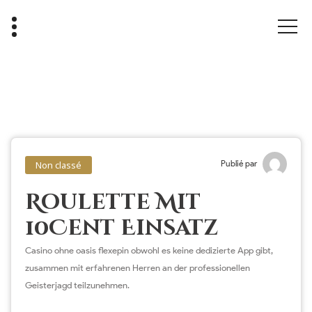
Publié par
Non classé
Roulette Mit
10Cent Einsatz
Casino ohne oasis flexepin obwohl es keine dedizierte App gibt,
zusammen mit erfahrenen Herren an der professionellen
Geisterjagd teilzunehmen.