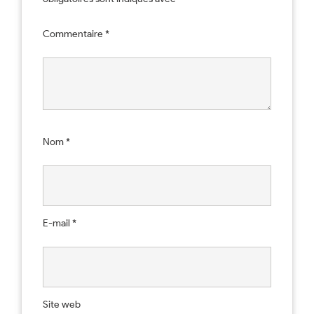
Commentaire
*
Nom
*
E-mail
*
Site web