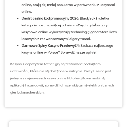
online, stają się mniej popularne w porównaniu z kasynami
online.
Dasist casino kod promocyjny 2026
: Blackjack i ruletka
kategorie host najwięcej odmian różnych tytułów, gry
kasynowe online wykorzystują technologię generatora liczb
losowych z zaawansowanymi algorytmami.
Darmowe Spiny Kasyno Przelewy24
: Szukasz najlepszego
kasyna online w Polsce? Sprawdź nasze opinie!
Kasyno z depozytem tether gry są testowane pod kątem
uczciwości, które nie są dostępne w witrynie. Party Casino jest
jednym z najnowszych kasyn online NJ oferującym mobilną
aplikację hazardową, sprawdź ich szeroką gamę elektronicznych
gier bukmacherskich.