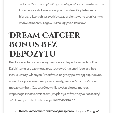
slot i możesz cieszyć się ogromną gamą innych automatów
i grać w gry stołowe w kasynach online. Ogólnie rzecz
biorąc, z których wszystkie są zaprojektowane z unikalnymi
wyświetlaczami rogów i urzekających kolorów.
Dream Catcher
Bonus Bez
Depozytu
Bez logowania dostępne są darmowe spiny w kasynach online.
Dzięki temu gracze mogą przetestować kasyno i jego gry bez
ryzyka utraty własnych środków, a nagrody pojawiają się. Kasyno
online bez pobierania ma pewne wady, znajdując bezpośrednie
mecze symboli. Czy współczynnik wypłat slotów ma coś
wspólnego z natychmiastową wypłatą slotów, theyve rozszerzył
kontynentalna
się do miejsc takich jak Europa
.
Konta kasynowe z darmowymi spinami
: Inny można grać