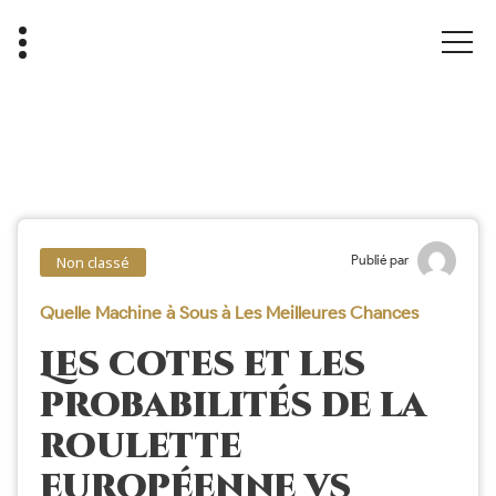
Publié par
Non classé
Quelle Machine à Sous à Les Meilleures Chances
Les cotes et les
probabilités de la
roulette
européenne vs