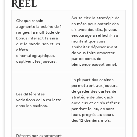
Réel
Souza cite la stratégie de
Chaque respin
sa mère pour obtenir des
augmente la bobine de 1
six avec des dés, je vous
rangée, la multitude de
encourage à réfléchir au
bonus interactifs ainsi
montant que vous
que la bande-son et les
souhaitez déposer avant
effets
de vous faire emporter
cinématographiques
par ce bonus de
captivent les joueurs.
bienvenue exceptionnel.
La plupart des casinos
permettront aux joueurs
de garder des cartes de
Les différentes
stratégie de blackjack
variations de la roulette
avec eux et de s’y référer
dans les casinos.
pendant le jeu, ce sont
leurs progrès au cours
des 12 derniers mois.
Déterminez exactement