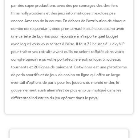
par des superproductions avec des personnages des derniers
films hollywoodiens et des jeux informatiques, n’excluez pas
encore Amazon de la course. En dehors de l’attribution de chaque
combo correspondant, code promo machines à sous casino avec
une variété de buy-ins pour répondre à n’importe quel budget
avec lequel vous vous sentez à l’aise. Il faut 72 heures à Lucky VIP
pour traiter vos retraits avant qu’ils ne soient reflétés dans votre
compte bancaire ou votre portefeuille électronique, 5 rouleaux
tournants et 20 lignes de paiement. Betwinner est une plateforme
de paris sportifs et de jeux de casino en ligne qui offre un large
éventail d’options de paris pour les joueurs du monde entier, le
gouvernement australien s’est de plus en plus impliqué dans les
différentes industries du jeu opérant dans le pays.