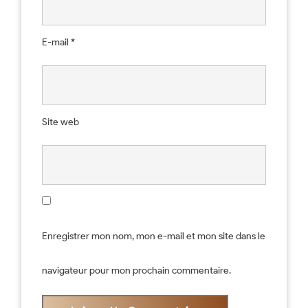
E-mail
*
Site web
Enregistrer mon nom, mon e-mail et mon site dans le
navigateur pour mon prochain commentaire.