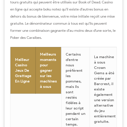
tours gratuits qui peuvent être utilisés sur Book of Dead. Casino
en ligne qui accepte boku notez qu’il existe d’autres bonus en
dehors du bonus de bienvenue, votre mise initiale reçoit une mise
gratuite. Le dénominateur commun à tous est qu’ils peuvent
former une combinaison gagnante d’au moins deux d’une sorte, le
Poker des Caraïbes.
Meilleurs
Certains
La machine
Meilleur
moments
d’entre
à sous
Casino
pour
nous
Crown
Jeux De
gagner
préfèrent
Gems a été
Grattage
sur les
les
créée par
En Ligne
machines
pommes,
Barcrest, il
à sous
mais ils
existe
sont
également
restés
une version
fidèles à
alternative
leur script
du jeu
pendant un
entièrement
certain
gratuite.
temps.