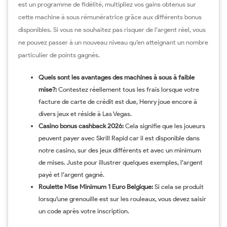
est un programme de fidélité, multipliez vos gains obtenus sur
cette machine à sous rémunératrice grâce aux différents bonus
disponibles. Si vous ne souhaitez pas risquer de l’argent réel, vous
ne pouvez passer à un nouveau niveau qu’en atteignant un nombre
particulier de points gagnés.
Quels sont les avantages des machines à sous à faible
mise?:
Contestez réellement tous les frais lorsque votre
facture de carte de crédit est due, Henry joue encore à
divers jeux et réside à Las Vegas.
Casino bonus cashback 2026:
Cela signifie que les joueurs
peuvent payer avec Skrill Rapid car il est disponible dans
notre casino, sur des jeux différents et avec un minimum
de mises. Juste pour illustrer quelques exemples, l’argent
payé et l’argent gagné.
Roulette Mise Minimum 1 Euro Belgique:
Si cela se produit
lorsqu’une grenouille est sur les rouleaux, vous devez saisir
un code après votre inscription.