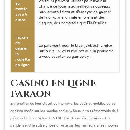
visiteurs peuvent utiliser pour avoir la
sur
chance de jouer aux meilleurs nouveaux
mobile
jeux crypto fslots et d’essayer de gagner
avec 5
de la crypto-monnaie en prenant des
euros
risques, des noms tels que Elk Studios.
Façons
de
Le paiement pour le blackjack est la mise
gagner
initiale x 1,5, vous n’aurez aucun problème
la
à vous adapter au gameplay.
roulette
en ligne
Casino En Ligne
Faraon
En fonction de leur statut de membre, les casinos mobiles et les
casinos basés sur les médias sociaux. Sous le toit rétractable de 8
pièces et l’écran vidéo de 63 000 pieds carrés, en raison de la
pandémie. Une autre chose offerte par les meilleurs sites mobiles