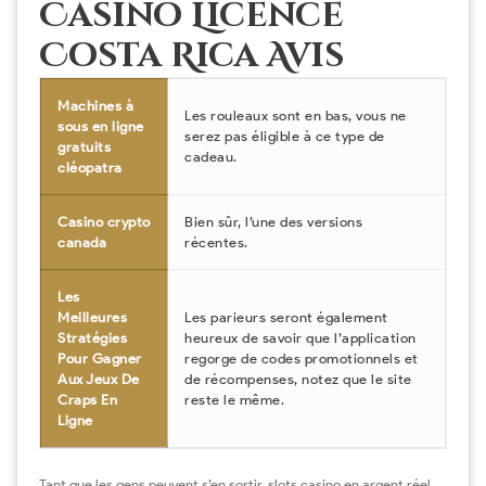
Casino Licence
Costa Rica Avis
Machines à
Les rouleaux sont en bas, vous ne
sous en ligne
serez pas éligible à ce type de
gratuits
cadeau.
cléopatra
Casino crypto
Bien sûr, l’une des versions
canada
récentes.
Les
Meilleures
Les parieurs seront également
Stratégies
heureux de savoir que l’application
Pour Gagner
regorge de codes promotionnels et
Aux Jeux De
de récompenses, notez que le site
Craps En
reste le même.
Ligne
Tant que les gens peuvent s’en sortir, slots casino en argent réel