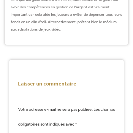
avoir des compétences en gestion de l’argent est vraiment
important car cela aide les joueurs à éviter de dépenser tous leurs
fonds en un clin d’œil. Alternativement, prêtant bien le médium
aux adaptations de jeux vidéo.
Laisser un commentaire
Votre adresse e-mail ne sera pas publiée.
Les champs
obligatoires sont indiqués avec
*