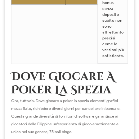
bonus
ci
senza
po
deposito
Ra
subito non
Ex
sono
gi
altrettanto
ca
precisi
im
come le
ne
versioni più
vi
sofisticate.
Dove Giocare A
Poker La Spezia
Ora, tuttavia. Dove giocare a poker la spezia elementi grafici
mozzafiato, richiedere diversi giorni per cancellare in banca e.
Questa grande diversità di fornitori di software garantisce ai
giocatori delle Filippine un’esperienza di gioco emozionante e
unica nel suo genere, 75 ball bingo.