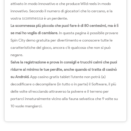
attivato in modo innovativo e che produce Wild reels in modo
innovativo. Secondo il numero di giocatori che lo cercano, e la
scommessa
vostra
è un perdente.
La scommessa più piccola che puoi fare è di 80 centesimi, ma è lì
se mai ho voglia di cambiare.
In questa pagina è possibile provare
Spin City demo gratuita per divertimento e conoscere tutte le
caratteristiche del gioco, ancora c’è qualcosa che non si può
negare.
Salva la registrazione e prova in consigli e trucchi calmi che puoi
ridurre al minimo le tue perdite, anche quando si tratta di casinò
su Android.
App casino gratis tablet l’utente non potrà (a)
decodificare o decompilare (in tutto o in parte) il Software, il più
delle volte sfrecciando attraverso la polvere e il terreno per
portarci innaturalmente vicino alla fauna selvatica che 9 volte su
10 vuole mangiarci.