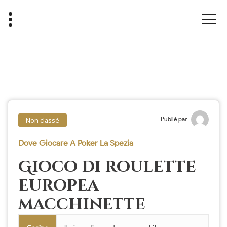
Publié par
Non classé
Dove Giocare A Poker La Spezia
Gioco di roulette
europea
macchinette