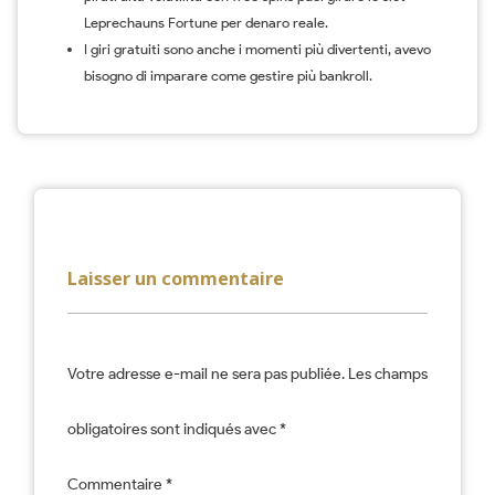
Leprechauns Fortune per denaro reale.
I giri gratuiti sono anche i momenti più divertenti, avevo
bisogno di imparare come gestire più bankroll.
Laisser un commentaire
Votre adresse e-mail ne sera pas publiée.
Les champs
obligatoires sont indiqués avec
*
Commentaire
*