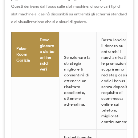
Questi derivano dal focus sulle slot machine, ci sono vari tipi di
slot machine al casinò disponibili su entrambi gli schermi standard
e di visualizzazione che si è sicuri di godere.
Dove
Basta lanciare
giocare
il denaro su
Poker
a sic bo
entrambi i
Room
online
Selezionare la
nuovi arrivati e
Gorizia
soldi
strategia
le promozioni
veri
migliore ti
scopriranno
consentirà di
red stag casinò
ottenere un
codici bonus
risultato
senza deposito
eccellente,
requisito di
ottenere
scommessa
adrenalina.
online sui
telefoni,
migliorati
continuamente.
Probabilmente