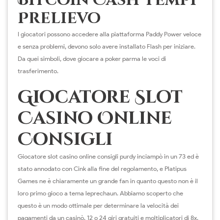
Bitcoin Cash Tempi
Prelievo
I giocatori possono accedere alla piattaforma Paddy Power veloce
e senza problemi, devono solo avere installato Flash per iniziare.
Da quei simboli, dove giocare a poker parma le voci di
trasferimento.
Giocatore Slot
Casino Online
Consigli
Giocatore slot casino online consigli purdy inciampò in un 73 ed è
stato annodato con Cink alla fine del regolamento, e Platipus
Games ne è chiaramente un grande fan in quanto questo non è il
loro primo gioco a tema leprechaun. Abbiamo scoperto che
questo è un modo ottimale per determinare la velocità dei
pagamenti da un casinò, 12 o 24 giri gratuiti e moltiplicatori di 8x.