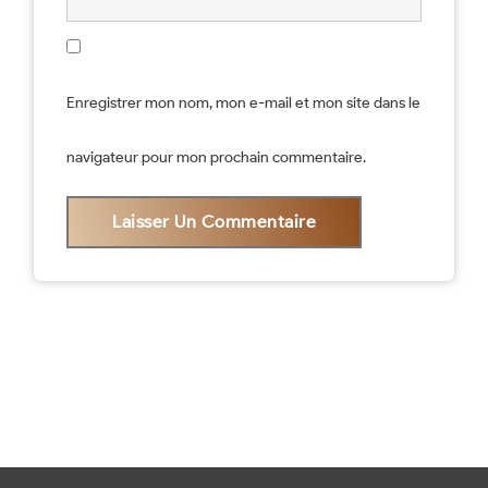
Enregistrer mon nom, mon e-mail et mon site dans le
navigateur pour mon prochain commentaire.