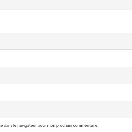
te dans le navigateur pour mon prochain commentaire.