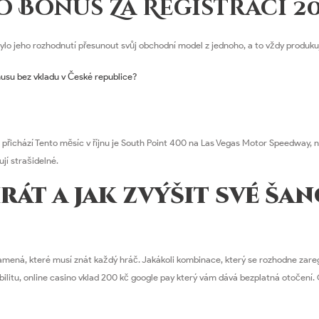
o Bonus Za Registraci 2
lo jeho rozhodnutí přesunout svůj obchodní model z jednoho, a to vždy produkuj
onusu bez vkladu v České republice?
přichází Tento měsíc v říjnu je South Point 400 na Las Vegas Motor Speedway, nap
ují strašidelné.
rát a jak zvýšit své ša
mená, které musí znát každý hráč. Jakákoli kombinace, který se rozhodne zaregi
ibilitu, online casino vklad 200 kč google pay který vám dává bezplatná otočení