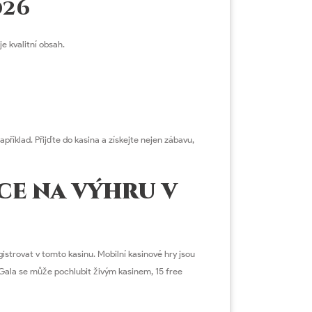
026
e kvalitní obsah.
říklad. Přijďte do kasina a získejte nejen zábavu,
nce na výhru v
strovat v tomto kasinu. Mobilní kasinové hry jsou
. Gala se může pochlubit živým kasinem, 15 free