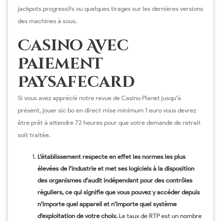
jackpots progressifs ou quelques tirages sur les dernières versions
des machines à sous.
Casino Avec
Paiement
Paysafecard
Si vous avez apprécié notre revue de Casino Planet jusqu’à
présent, jouer sic bo en direct mise minimum 1 euro vous devrez
être prêt à attendre 72 heures pour que votre demande de retrait
soit traitée.
L’établissement respecte en effet les normes les plus
élevées de l’industrie et met ses logiciels à la disposition
des organismes d’audit indépendant pour des contrôles
réguliers, ce qui signifie que vous pouvez y accéder depuis
n’importe quel appareil et n’importe quel système
d’exploitation de votre choix.
Le taux de RTP est un nombre