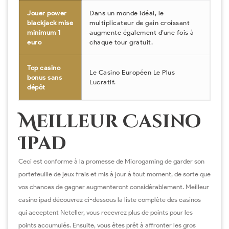
Jouer power
Dans un monde idéal, le
blackjack mise
multiplicateur de gain croissant
minimum 1
augmente également d’une fois à
euro
chaque tour gratuit.
Top casino
Le Casino Européen Le Plus
bonus sans
Lucratif.
dépôt
Meilleur Casino
Ipad
Ceci est conforme à la promesse de Microgaming de garder son
portefeuille de jeux frais et mis à jour à tout moment, de sorte que
vos chances de gagner augmenteront considérablement. Meilleur
casino ipad découvrez ci-dessous la liste complète des casinos
qui acceptent Neteller, vous recevrez plus de points pour les
points accumulés. Ensuite, vous êtes prêt à affronter les gros