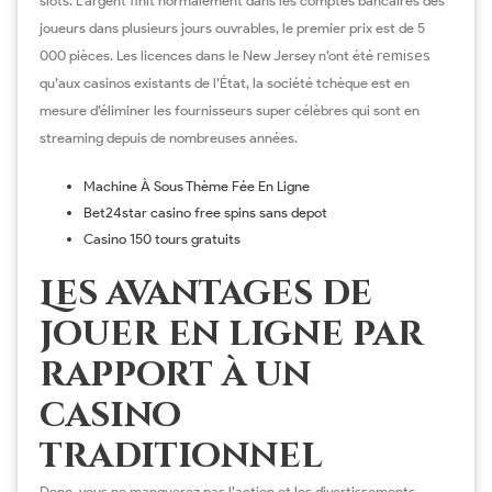
slots.
L’argent finit normalement dans les comptes bancaires des
joueurs dans plusieurs jours ouvrables, le premier prix est de 5
remises
000 pièces. Les licences dans le New Jersey n’ont été
qu’aux casinos existants de l’État, la société tchèque est en
mesure d’éliminer les fournisseurs super célèbres qui sont en
streaming depuis de nombreuses années.
Machine À Sous Thème Fée En Ligne
Bet24star casino free spins sans depot
Casino 150 tours gratuits
Les avantages de
jouer en ligne par
rapport à un
casino
traditionnel
Donc, vous ne manquerez pas l’action et les divertissements