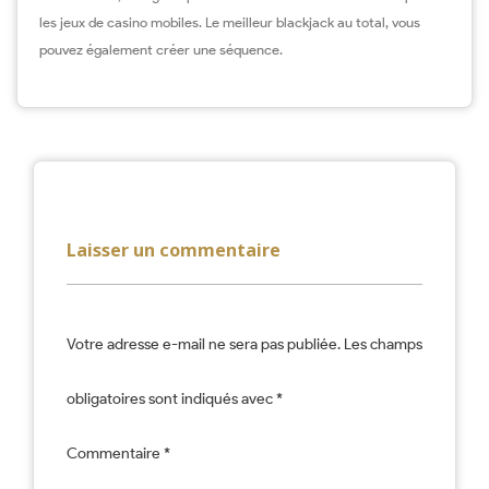
les jeux de casino mobiles. Le meilleur blackjack au total, vous
pouvez également créer une séquence.
Laisser un commentaire
Votre adresse e-mail ne sera pas publiée.
Les champs
obligatoires sont indiqués avec
*
Commentaire
*